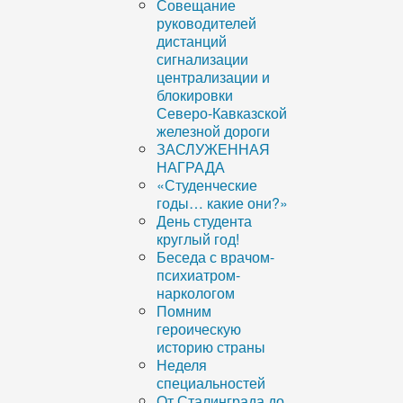
Совещание
руководителей
дистанций
сигнализации
централизации и
блокировки
Северо-Кавказской
железной дороги
ЗАСЛУЖЕННАЯ
НАГРАДА
«Студенческие
годы… какие они?»
День студента
круглый год!
Беседа с врачом-
психиатром-
наркологом
Помним
героическую
историю страны
Неделя
специальностей
От Сталинграда до