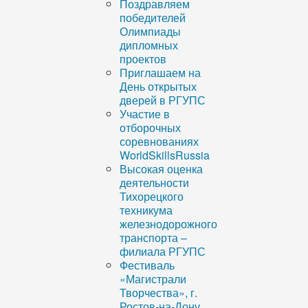
Поздравляем
победителей
Олимпиады
дипломных
проектов
Приглашаем на
День открытых
дверей в РГУПС
Участие в
отборочных
соревнованиях
WorldSkillsRussia
Высокая оценка
деятельности
Тихорецкого
техникума
железнодорожного
транспорта –
филиала РГУПС
Фестиваль
«Магистрали
Творчества», г.
Ростов-на-Дону