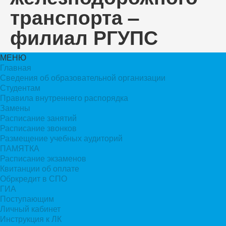
транспорта –
филиал РГУПС
МЕНЮ
Главная
Сведения об образовательной организации
Студентам
Правила внутреннего распорядка
Замены
Расписание занятий
Расписание звонков
Размещение учебных аудиторий
ПАМЯТКА
Расписание экзаменов
Квитанции об оплате
Обркредит в СПО
ГИА
Поступающим
Личный кабинет
Инструкция к ЛК