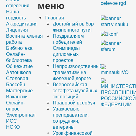
меню
отделения
Наша
гордость
Главная
Аккредитация
Достойный выбор
Лицензия
жизненного пути!
Воспитательная
Поздравляем
работа
победителей
Библиотека
Олимпиады
Онлайн-
дипломных
библиотека
проектов
Общежитие
Непроизводственный
Автошкола
травматизм на
Столовая
железной дороге
Бассейн
Всероссийская
Мастерские
эстафета музейных
Вакансии
экспозиций
Онлайн-
Правовой всеобуч
опрос
Уважаемые
Электронная
преподаватели,
ИОС
сотрудники,
НОКО
ветераны
Урок финансовой