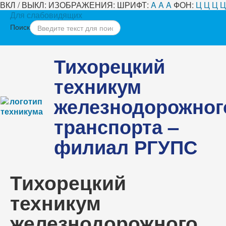
ВКЛ / ВЫКЛ:
ИЗОБРАЖЕНИЯ:
ШРИФТ:
A
A
A
ФОН:
Ц
Ц
Ц
Ц
Для слабовидящих
Поиск
Тихорецкий
техникум
железнодорожног
транспорта –
филиал РГУПС
Тихорецкий
техникум
железнодорожного