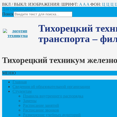
ВКЛ / ВЫКЛ:
ИЗОБРАЖЕНИЯ:
ШРИФТ:
A
A
A
ФОН:
Ц
Ц
Ц
Для слабовидящих
Поиск
Тихорецкий техн
транспорта – ф
Тихорецкий техникум железн
МЕНЮ
Главная
Сведения об образовательной организации
Студентам
Правила внутреннего распорядка
Замены
Расписание занятий
Расписание звонков
Размещение учебных аудиторий