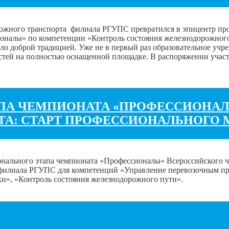
рожного транспорта филиала РГУПС превратился в эпицентр про
оналы» по компетенции «Контроль состояния железнодорожного
ло доброй традицией. Уже не в первый раз образовательное учре
остей на полностью оснащенной площадке. В распоряжении учас
ПА ЧЕМПИОНАТА «ПРОФЕССИОНАЛ
А: СТАРТ ПРОФЕССИОНАЛЬНОГО 
гионального этапа чемпионата «Профессионалы» Всероссийского 
-филиала РГУПС для компетенций «Управление перевозочным пр
и», «Контроль состояния железнодорожного пути».