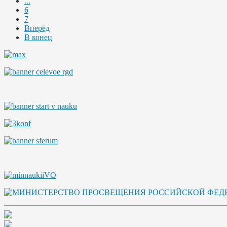
...
6
7
Вперёд
В конец