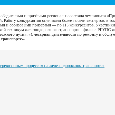
 победителями и призёрами регионального этапа чемпионата «Пр
. Работу конкурсантов оценивали более тысячи экспертов, в то
ыми и бронзовыми призёрами — по 115 конкурсантов. Участник
кий техникум железнодорожного транспорта – филиал РГУПС яв
рожного пути», «Слесарная деятельность по ремонту и обс
транспорте».
еревозочным процессом на железнодорожном транспорте»