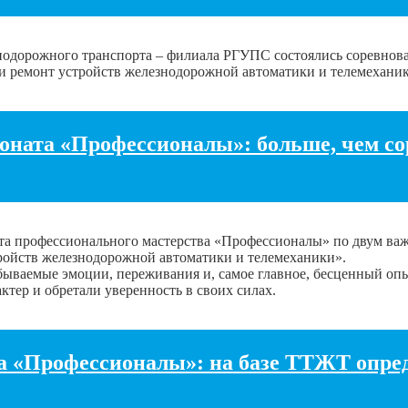
знодорожного транспорта – филиала РГУПС состоялись соревно
 ремонт устройств железнодорожной автоматики и телемеханик
ната «Профессионалы»: больше, чем сор
ата профессионального мастерства «Профессионалы» по двум в
ройств железнодорожной автоматики и телемеханики».
бываемые эмоции, переживания и, самое главное, бесценный опы
ктер и обретали уверенность в своих силах.
а «Профессионалы»: на базе ТТЖТ опре