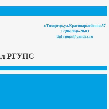
г.Тихорецк,ул.Красноармейская,57
+7(86196)6-20-03
ttgt-rgups@yandex.ru
иал РГУПС