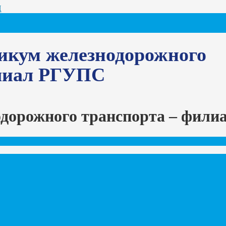
Ц
икум железнодорожного
илиал РГУПС
одорожного транспорта – фил