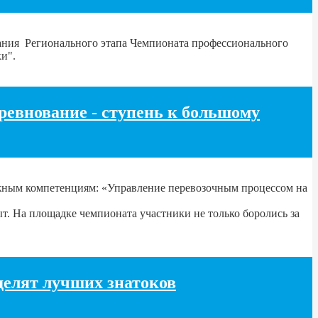
вания Регионального этапа Чемпионата профессионального
и".
евнование - ступень к большому
ажным компетенциям: «Управление перевозочным процессом на
т. На площадке чемпионата участники не только боролись за
делят лучших знатоков