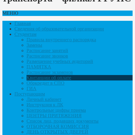
МЕНЮ
Главная
Сведения об образовательной организации
Студентам
Правила внутреннего распорядка
Замены
Расписание занятий
Расписание звонков
Размещение учебных аудиторий
ПАМЯТКА
Расписание экзаменов
Квитанции об оплате
Обркредит в СПО
ГИА
Поступающим
Личный кабинет
Инструкция к ЛК
Контрольные цифры приема
ЦЕНТРЫ ПРИТЯЖЕНИЯ
Список лиц, подавших документы
ОТБОРОЧНАЯ КОМИССИЯ
ДЕНЬ ОТКРЫТЫХ ДВЕРЕЙ