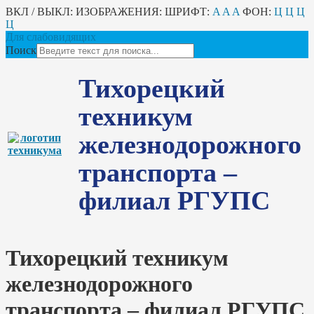
ВКЛ / ВЫКЛ:
ИЗОБРАЖЕНИЯ:
ШРИФТ:
A
A
A
ФОН:
Ц
Ц
Ц
Ц
Для слабовидящих
Поиск
Тихорецкий
техникум
железнодорожного
транспорта –
филиал РГУПС
Тихорецкий техникум
железнодорожного
транспорта – филиал РГУПС