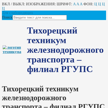
ВКЛ / ВЫКЛ:
ИЗОБРАЖЕНИЯ:
ШРИФТ:
A
A
A
ФОН:
Ц
Ц
Ц
Ц
Для слабовидящих
Поиск
Тихорецкий
техникум
железнодорожного
транспорта –
филиал РГУПС
Тихорецкий техникум
железнодорожного
транспорта – филиал РГУПС