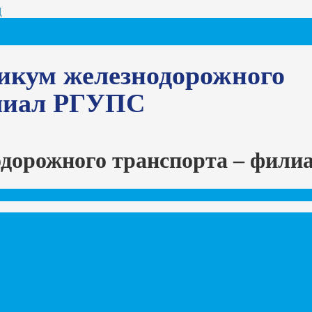
Ц
икум железнодорожного
илиал РГУПС
одорожного транспорта – фил