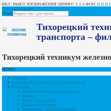
ВКЛ / ВЫКЛ:
ИЗОБРАЖЕНИЯ:
ШРИФТ:
A
A
A
ФОН:
Ц
Ц
Ц
Для слабовидящих
Поиск
Тихорецкий техн
транспорта – ф
Тихорецкий техникум железн
МЕНЮ
Главная
Сведения об образовательной организации
Студентам
Правила внутреннего распорядка
Замены
Расписание занятий
Расписание звонков
Размещение учебных аудиторий