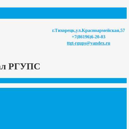
г.Тихорецк,ул.Красноармейская,57
+7(86196)6-20-03
ttgt-rgups@yandex.ru
иал РГУПС