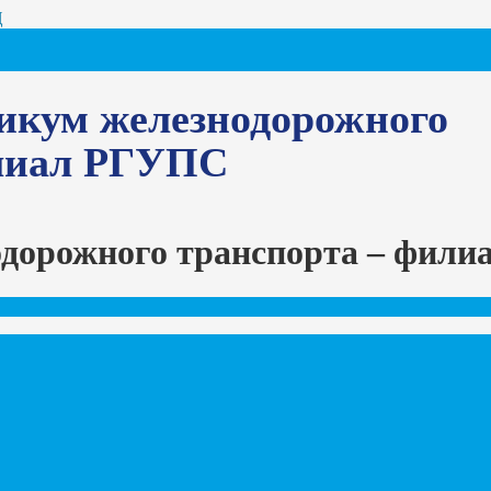
Ц
икум железнодорожного
илиал РГУПС
одорожного транспорта – фил