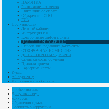
ПАМЯТКА
Расписание экзаменов
Квитанции об оплате
Обркредит в СПО
ГИА
Поступающим
Личный кабинет
Инструкция к ЛК
Контрольные цифры приема
ЦЕНТРЫ ПРИТЯЖЕНИЯ
Список лиц, подавших документы
ОТБОРОЧНАЯ КОМИССИЯ
ДЕНЬ ОТКРЫТЫХ ДВЕРЕЙ
Специальности обучения
Правила приема
Карьерные карты
Курсы
Абитуриенту
Дистанционное обучение
Профессионалы
Доступная среда
конкурсы
Обращения граждан
Сообщить о коррупции