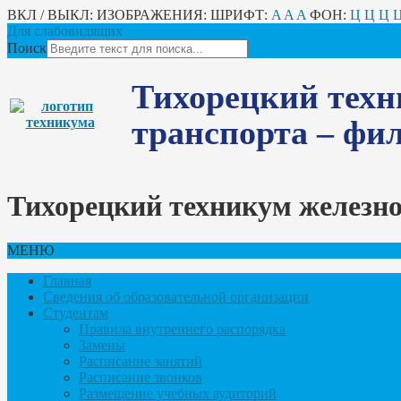
ВКЛ / ВЫКЛ:
ИЗОБРАЖЕНИЯ:
ШРИФТ:
A
A
A
ФОН:
Ц
Ц
Ц
Для слабовидящих
Поиск
Тихорецкий техн
транспорта – ф
Тихорецкий техникум железн
МЕНЮ
Главная
Сведения об образовательной организации
Студентам
Правила внутреннего распорядка
Замены
Расписание занятий
Расписание звонков
Размещение учебных аудиторий