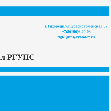
г.Тихорецк,ул.Красноармейская,57
+7(86196)6-20-03
ttgt-rgups@yandex.ru
иал РГУПС