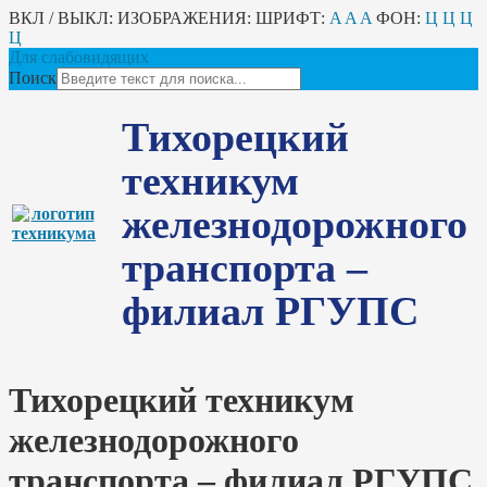
ВКЛ / ВЫКЛ:
ИЗОБРАЖЕНИЯ:
ШРИФТ:
A
A
A
ФОН:
Ц
Ц
Ц
Ц
Для слабовидящих
Поиск
Тихорецкий
техникум
железнодорожного
транспорта –
филиал РГУПС
Тихорецкий техникум
железнодорожного
транспорта – филиал РГУПС