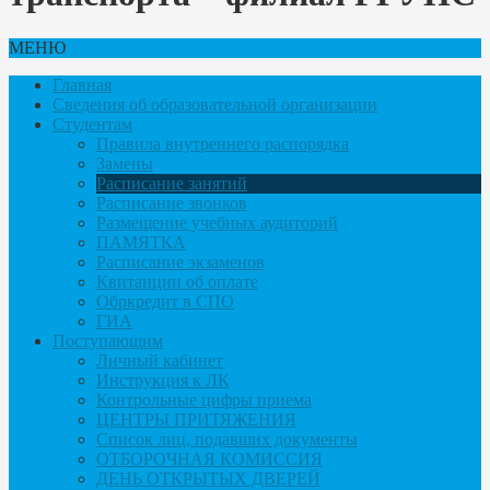
МЕНЮ
Главная
Сведения об образовательной организации
Студентам
Правила внутреннего распорядка
Замены
Расписание занятий
Расписание звонков
Размещение учебных аудиторий
ПАМЯТКА
Расписание экзаменов
Квитанции об оплате
Обркредит в СПО
ГИА
Поступающим
Личный кабинет
Инструкция к ЛК
Контрольные цифры приема
ЦЕНТРЫ ПРИТЯЖЕНИЯ
Список лиц, подавших документы
ОТБОРОЧНАЯ КОМИССИЯ
ДЕНЬ ОТКРЫТЫХ ДВЕРЕЙ