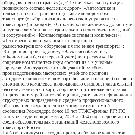
оборудования (по отраслям)»; «Техническая эксплуатация
подвижного состава железных дорог»; «Автоматика и
телемеханика на транспорте (на железнодорожном
транспорте)»; «Организация перевозок и управление на
транспорте (по видам)»; «Строительство железных дорог, путь
и путевое хозяйство»; «Строительство и эксплуатация зданий
и сооружений»; «Компьютерные системы и комплексы»;
«Техническая эксплуатация транспортного
радиоэлектронного оборудования (по видам транспорта)»;
«Сварочное производство»; «Электроснабжение»;
«Экономика и бухгалтерский учет (по отраслям)». На
современном этапе техникум состоит из 4-х учебных
корпусов, 2-х студенческих общежитий, учебно-
производственных мастерских, учебного полигона,
автодрома, библиотеки, комфортабельной столовой, большого
спортивного комплекса, включающего стадион, плавательный
бассейн, теннисный корт, спортивный и тренажерный залы.
По результатам рейтинговой оценки деятельности филиалов и
структурных подразделений среднего профессионального
образования государственных университетов путей
сообщения Росжелдора более 10 лет ТТЖТ-филиал РГУПС
занимает лидирующие места, 2023 и 2024 год – первое место
среди образовательных организаций железнодорожного
транспорта России.
На базе техникума ежегодно проходит большое количество