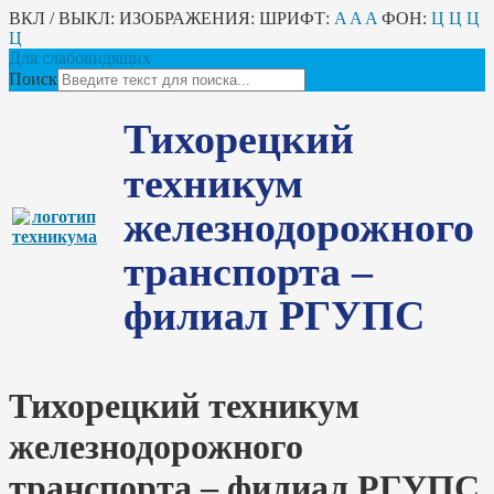
ВКЛ / ВЫКЛ:
ИЗОБРАЖЕНИЯ:
ШРИФТ:
A
A
A
ФОН:
Ц
Ц
Ц
Ц
Для слабовидящих
Поиск
Тихорецкий
техникум
железнодорожного
транспорта –
филиал РГУПС
Тихорецкий техникум
железнодорожного
транспорта – филиал РГУПС