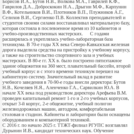
Борисов И.А., Бутов Н.В., Волкова М.А., Гаврилей К.Ф.,
Гаврилов Д.А., Доброскокин Н.А., Дрыгин М.Ф., Карпунин
В.Ф., Котельников В.И., Плотников В.П., Плужников А.Г.,
Селихов В.И., Сергиенко П.В. Коллектив преподавателей и
студентов своими силами восстанавливал материальную базу,
которая состояла в послевоенное время из 10 кабинетов и
учебно-производственных мастерских. С годами
расширялась и укреплялась учебно-лабораторная база
техникума. В 70-е годы XX века Северо-Кавказская железная
дорога выделила средства на пристройку к учебному корпусу,
а также на строительство спортивного зала и учебных
мастерских. В 80-е гг. XX в. было построено пятиэтажное
здание общежития на 360 мест, плавательный бассейн, второй
учебный корпус и с этого времени техникум перешел на
кабинетную систему. Значительный вклад в развитие
учебного заведения в 70-90-е годы внесли директора: Бутов
Н.В., Кочеляев Н.Я., Аленченко Г.А., Сарвилкин Ю.А. В
начале ХХ века под руководством директора Арефьева В.М.
проведен капитальный ремонт 1-го и 2-го учебных корпусов,
открыт 3-й корпус, 2-е общежитие, учебный полигон
железнодорожных машин, автодром, комфортабельная
столовая и стадион. Кабинеты и лаборатории были оснащены
оборудованием и компьютерной техникой.
С 2016 г. по начало 2025 г. ТТЖТ-филиал РГУПС возглавлял
Дурынин И.В., кандидат технических наук. Обучение