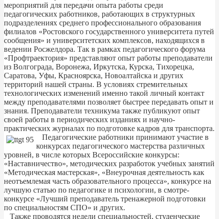
мероприятий для передачи опыта работы среди
педагогических работников, работающих в структурных
подразделениях среднего профессионального образования
филиалов «Ростовского государственного университета путей
сообщения» и университетских комплексов, находящихся в
ведении Росжелдора. Так в рамках педагогического форума
«Профтраектория» представляют опыт работы преподаватели
из Волгограда, Воронежа, Иркутска, Курска, Тихорецка,
Саратова, Уфы, Красноярска, Новоалтайска и других
территорий нашей страны. В условиях стремительных
технологических изменений именно такой личный контакт
между преподавателями позволяет быстрее передавать опыт и
знания. Преподаватели техникума также публикуют опыт
своей работы в периодических изданиях и научно-
практических журналах по подготовке кадров для транспорта.
Педагогические работники принимают участие в
конкурсах педагогического мастерства различных
уровней, в числе которых Всероссийские конкурсы:
«Наставничество», методических разработок учебных занятий
«Методическая мастерская», «Внеурочная деятельность как
неотъемлемая часть образовательного процесса», конкурсе на
лучшую статью по педагогике и психологии, в смотре-
конкурсе «Лучший преподаватель тренажерной подготовки
по специальностям СПО» и других.
Также проводятся недели специальностей, студенческие