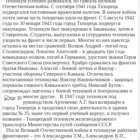
Техникум успешно развивался, но грянула Великая
Отечественная война. С сентября 1941 года Тихорецк
подвергался постоянным вражеским налетам. В начале войны
почти пятая часть тихоречан ушла на фронт. С 5 августа 1942
года по 30 января 1943 года город Тихорецк подвергся
оккупации. Техникум был эвакуирован в Закавказье, затем в
Ставрополь. Студенты, выпускники и сотрудники техникума
уходили на фронт в числе первых. Многие из них навсегда
остались на местах сражений: Волков Андрей - погиб под
Сталинградом, Лопатин Анатолий – в двадцать три года
командовал полком, погиб в Германии, удостоен звания Героя
Советского Союза (посмертно). Храбро сражались на фронтах
братья Ивановы: Алексей - боевой летчик и Виктор -
участник обороны Северного Кавказа. Отличились
воспитанники техникума: Виктор Нашивочников - защищал
перевалы главного Кавказского хребта, Николай Бутов -
сопровождал эшелоны с боевой техникой и боеприпасами и
многие другие.
В 1947 году техникум под
руководством Артеменко А.Г. был возвращён в
город Тихорецк и продолжил свою деятельность в здании
школы № 35, ныне это первый учебный корпус, и получил
название - Тихорецкий техникум железнодорожного
транспорта Министерства путей сообщения СССР.
После Великой Отечественной войны в техникуме работали
фронтовики – это Александрова Т.М., Александров В.П.,