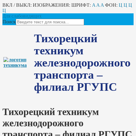
ВКЛ / ВЫКЛ:
ИЗОБРАЖЕНИЯ:
ШРИФТ:
A
A
A
ФОН:
Ц
Ц
Ц
Ц
Для слабовидящих
Поиск
Тихорецкий
техникум
железнодорожного
транспорта –
филиал РГУПС
Тихорецкий техникум
железнодорожного
транспорта – филиал РГУПС