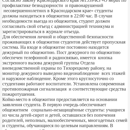
Согласно Закону Краснодарского края №1539-КЗ «О мерах по
профилактике безнадзорности и правонарушений
несовершеннолетних в Краснодарском крае» студенты
должны находиться в общежитии в 22:00 час. В случаи
необходимости выезда из общежития, студент должен
согласовать свой отъезд с администрацией техникума и
зарегистрироваться в журнале отъезда.
Для обеспечения личной и общественной безопасности
проживающих в общежитии студентов действует пропускная
система. На входе в общежитие постоянно находится
дежурный по общежитию. Пост дежурного по общежитию
обеспечен телефонной и радиосвязью, имеется кнопка
экстренного вызова дежурной группы Отдела
вневедомственной охраны по Тихорецкому району, на
монитор дежурного выведено видеонаблюдение всех этажей
и наружное наблюдение. Кроме этого круглосуточно со
студентами работают воспитатели. Установлена современная
противопожарная сигнализация и соответствующие средства
пожаротушения.
Койко-место в общежитии предоставляется на основании
заявления студента. В первую очередь обеспечивает
общежитием социально-незащищённые студенты: учащиеся
из числа детей-сирот и детей, оставшихся без попечения
родителей, неполных, малообеспеченных, многодетных семей
и студенты, обучающиеся по целевым направлениям. В