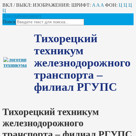
ВКЛ / ВЫКЛ:
ИЗОБРАЖЕНИЯ:
ШРИФТ:
A
A
A
ФОН:
Ц
Ц
Ц
Ц
Для слабовидящих
Поиск
Тихорецкий
техникум
железнодорожного
транспорта –
филиал РГУПС
Тихорецкий техникум
железнодорожного
транспорта – филиал РГУПС