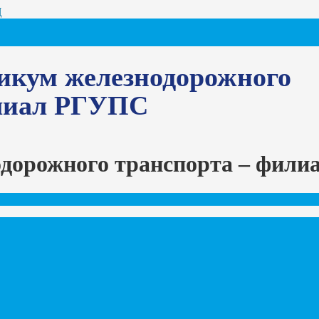
Ц
икум железнодорожного
илиал РГУПС
одорожного транспорта – фил