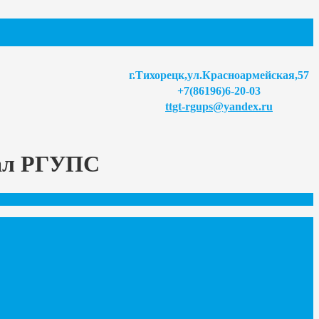
г.Тихорецк,ул.Красноармейская,57
+7(86196)6-20-03
ttgt-rgups@yandex.ru
иал РГУПС