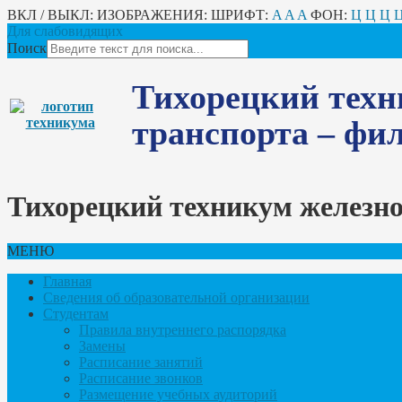
ВКЛ / ВЫКЛ:
ИЗОБРАЖЕНИЯ:
ШРИФТ:
A
A
A
ФОН:
Ц
Ц
Ц
Для слабовидящих
Поиск
Тихорецкий техн
транспорта – ф
Тихорецкий техникум железн
МЕНЮ
Главная
Сведения об образовательной организации
Студентам
Правила внутреннего распорядка
Замены
Расписание занятий
Расписание звонков
Размещение учебных аудиторий