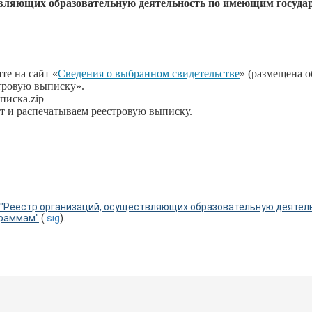
ствляющих образовательную деятельность по имеющим госуд
те на сайт «
Сведения о выбранном свидетельстве
» (размещена 
стровую выписку».
писка.zip
т и распечатываем реестровую выписку.
 "Реестр организаций, осуществляющих образовательную деяте
граммам"
(
.sig
).