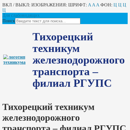
ВКЛ / ВЫКЛ:
ИЗОБРАЖЕНИЯ:
ШРИФТ:
A
A
A
ФОН:
Ц
Ц
Ц
Ц
Для слабовидящих
Поиск
Тихорецкий
техникум
железнодорожного
транспорта –
филиал РГУПС
Тихорецкий техникум
железнодорожного
транспорта – филиал РГУПС