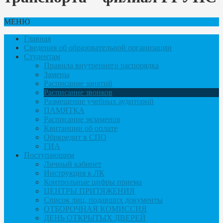
МЕНЮ
Главная
Сведения об образовательной организации
Студентам
Правила внутреннего распорядка
Замены
Расписание занятий
Расписание звонков
Размещение учебных аудиторий
ПАМЯТКА
Расписание экзаменов
Квитанции об оплате
Обркредит в СПО
ГИА
Поступающим
Личный кабинет
Инструкция к ЛК
Контрольные цифры приема
ЦЕНТРЫ ПРИТЯЖЕНИЯ
Список лиц, подавших документы
ОТБОРОЧНАЯ КОМИССИЯ
ДЕНЬ ОТКРЫТЫХ ДВЕРЕЙ