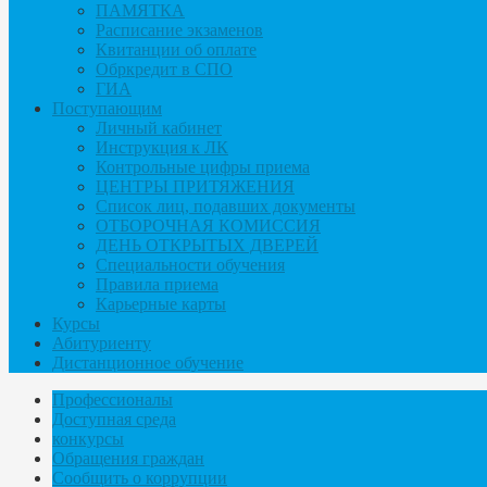
ПАМЯТКА
Расписание экзаменов
Квитанции об оплате
Обркредит в СПО
ГИА
Поступающим
Личный кабинет
Инструкция к ЛК
Контрольные цифры приема
ЦЕНТРЫ ПРИТЯЖЕНИЯ
Список лиц, подавших документы
ОТБОРОЧНАЯ КОМИССИЯ
ДЕНЬ ОТКРЫТЫХ ДВЕРЕЙ
Специальности обучения
Правила приема
Карьерные карты
Курсы
Абитуриенту
Дистанционное обучение
Профессионалы
Доступная среда
конкурсы
Обращения граждан
Сообщить о коррупции