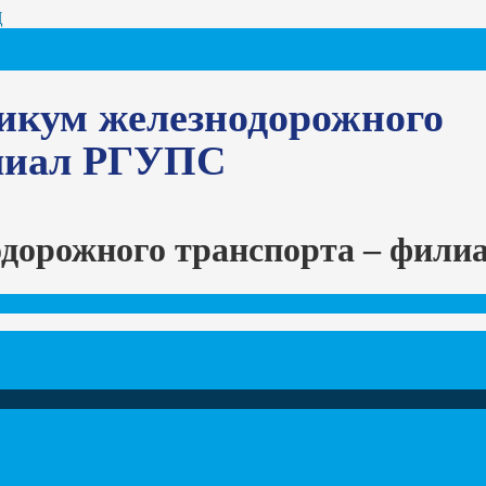
Ц
икум железнодорожного
илиал РГУПС
одорожного транспорта – фил