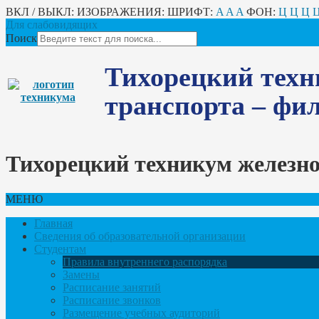
ВКЛ / ВЫКЛ:
ИЗОБРАЖЕНИЯ:
ШРИФТ:
A
A
A
ФОН:
Ц
Ц
Ц
Для слабовидящих
Поиск
Тихорецкий техн
транспорта – ф
Тихорецкий техникум железн
МЕНЮ
Главная
Сведения об образовательной организации
Студентам
Правила внутреннего распорядка
Замены
Расписание занятий
Расписание звонков
Размещение учебных аудиторий