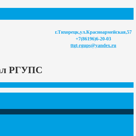
г.Тихорецк,ул.Красноармейская,57
+7(86196)6-20-03
ttgt-rgups@yandex.ru
иал РГУПС