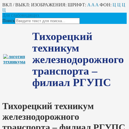
ВКЛ / ВЫКЛ:
ИЗОБРАЖЕНИЯ:
ШРИФТ:
A
A
A
ФОН:
Ц
Ц
Ц
Ц
Для слабовидящих
Поиск
Тихорецкий
техникум
железнодорожного
транспорта –
филиал РГУПС
Тихорецкий техникум
железнодорожного
транспорта – филиал РГУПС