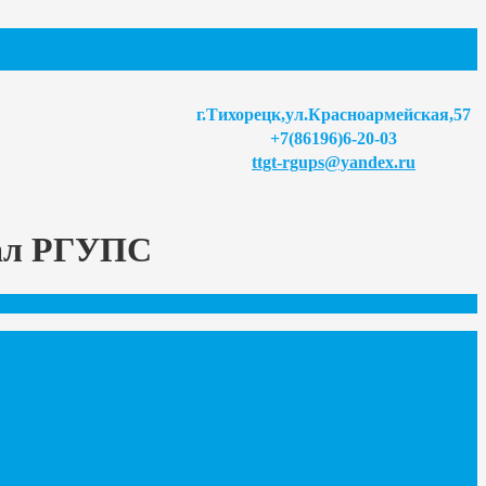
г.Тихорецк,ул.Красноармейская,57
+7(86196)6-20-03
ttgt-rgups@yandex.ru
иал РГУПС