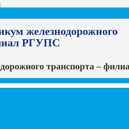
Ц
икум железнодорожного
илиал РГУПС
одорожного транспорта – фил