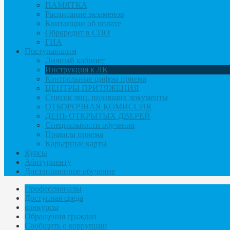
ПАМЯТКА
Расписание экзаменов
Квитанции об оплате
Обркредит в СПО
ГИА
Поступающим
Личный кабинет
Инструкция к ЛК
Контрольные цифры приема
ЦЕНТРЫ ПРИТЯЖЕНИЯ
Список лиц, подавших документы
ОТБОРОЧНАЯ КОМИССИЯ
ДЕНЬ ОТКРЫТЫХ ДВЕРЕЙ
Специальности обучения
Правила приема
Карьерные карты
Курсы
Абитуриенту
Дистанционное обучение
Профессионалы
Доступная среда
конкурсы
Обращения граждан
Сообщить о коррупции