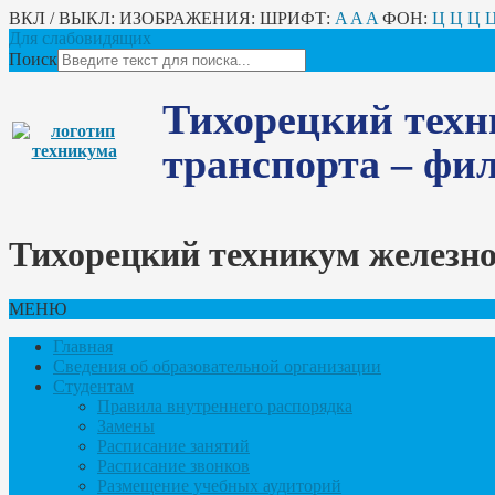
ВКЛ / ВЫКЛ:
ИЗОБРАЖЕНИЯ:
ШРИФТ:
A
A
A
ФОН:
Ц
Ц
Ц
Для слабовидящих
Поиск
Тихорецкий техн
транспорта – ф
Тихорецкий техникум железн
МЕНЮ
Главная
Сведения об образовательной организации
Студентам
Правила внутреннего распорядка
Замены
Расписание занятий
Расписание звонков
Размещение учебных аудиторий