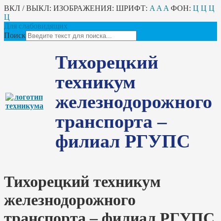
ВКЛ / ВЫКЛ:
ИЗОБРАЖЕНИЯ:
ШРИФТ:
A
A
A
ФОН:
Ц
Ц
Ц
Ц
Для слабовидящих
Поиск
Тихорецкий
техникум
железнодорожного
транспорта –
филиал РГУПС
Тихорецкий техникум
железнодорожного
транспорта – филиал РГУПС