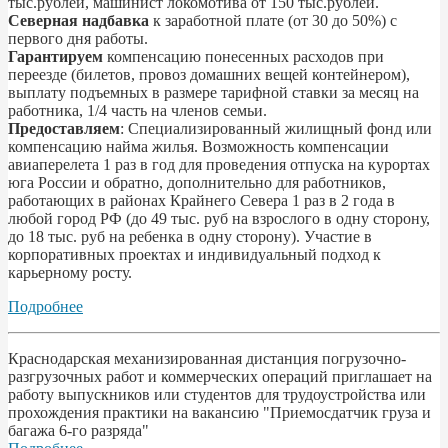
тыс.рублей, машинист локомотива от 150 тыс.рублей.
Северная надбавка
к заработной плате (от 30 до 50%) с
первого дня работы.
Гарантируем
компенсацию понесенных расходов при
переезде (билетов, провоз домашних вещей контейнером),
выплату подъемных в размере тарифной ставки за месяц на
работника, 1/4 часть на членов семьи.
Предоставляем
: Специализированный жилищный фонд или
компенсацию найма жилья. Возможность компенсации
авиаперелета 1 раз в год для проведения отпуска на курортах
юга России и обратно, дополнительно для работников,
работающих в районах Крайнего Севера 1 раз в 2 года в
любой город РФ (до 49 тыс. руб на взрослого в одну сторону,
до 18 тыс. руб на ребенка в одну сторону). Участие в
корпоративных проектах и индивидуальный подход к
карьерному росту.
Подробнее
Краснодарская механизированная дистанция погрузочно-
разгрузочных работ и коммерческих операций приглашает на
работу выпускников или студентов для трудоустройства или
прохождения практики на вакансию "Приемосдатчик груза и
багажа 6-го разряда"