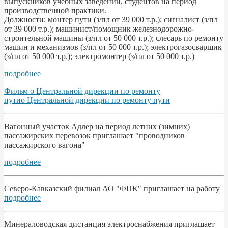
выпускников учебных заведений, студентов на период
производственной практики.
Должности: монтер пути (з/пл от 39 000 т.р.); сигналист (з/пл
от 39 000 т.р.); машинист/помощник железнодорожно-
строительной машины (з/пл от 50 000 т.р.); слесарь по ремонту
машин и механизмов (з/пл от 50 000 т.р.); электрогазосварщик
(з/пл от 50 000 т.р.); электромонтер (з/пл от 50 000 т.р.)
подробнее
Фильм о Центральной дирекции по ремонту
путио Центральной дирекции по ремонту пути
Вагонный участок Адлер на период летних (зимних)
пассажирских перевозок приглашает "проводников
пассажирского вагона"
подробнее
Северо-Кавказский филиал АО "ФПК" приглашает на работу
подробнее
Минераловодская дистанция электроснабжения приглашает