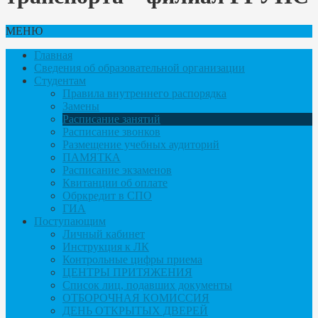
МЕНЮ
Главная
Сведения об образовательной организации
Студентам
Правила внутреннего распорядка
Замены
Расписание занятий
Расписание звонков
Размещение учебных аудиторий
ПАМЯТКА
Расписание экзаменов
Квитанции об оплате
Обркредит в СПО
ГИА
Поступающим
Личный кабинет
Инструкция к ЛК
Контрольные цифры приема
ЦЕНТРЫ ПРИТЯЖЕНИЯ
Список лиц, подавших документы
ОТБОРОЧНАЯ КОМИССИЯ
ДЕНЬ ОТКРЫТЫХ ДВЕРЕЙ