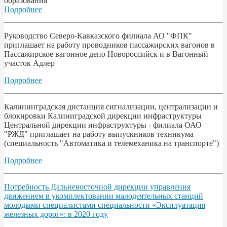
образования
Подробнее
Руководство Северо-Кавказского филиала АО "ФПК"
приглашает на работу проводников пассажирских вагонов в
Пассажирское вагонное депо Новороссийск и в Вагонный
участок Адлер
Подробнее
Калининградская дистанция сигнализации, централизации и
блокировки Калиниградской дирекции инфраструктуры
Центральной дирекции инфраструктуры - филиала ОАО
"РЖД" приглашает на работу выпускников техникума
(специальность "Автоматика и телемеханика на транспорте")
Подробнее
Потребность Дальневосточной дирекции управления
движением в укомплектовании малодеятельных станций
молодыми специалистами специальности «Эксплуатация
железных дорог»: в 2020 году