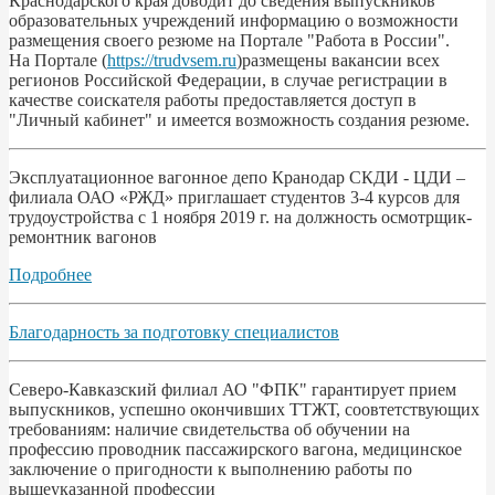
Краснодарского края доводит до сведения выпускников
образовательных учреждений информацию о возможности
размещения своего резюме на Портале "Работа в России".
На Портале (
https://trudvsem.ru
)размещены вакансии всех
регионов Российской Федерации, в случае регистрации в
качестве соискателя работы предоставляется доступ в
"Личный кабинет" и имеется возможность создания резюме.
Эксплуатационное вагонное депо Кранодар СКДИ - ЦДИ –
филиала ОАО «РЖД» приглашает студентов 3-4 курсов для
трудоустройства с 1 ноября 2019 г. на должность осмотрщик-
ремонтник вагонов
Подробнее
Благодарность за подготовку специалистов
Северо-Кавказский филиал АО "ФПК" гарантирует прием
выпускников, успешно окончивших ТТЖТ, соовтетствующих
требованиям: наличие свидетельства об обучении на
профессию проводник пассажирского вагона, медицинское
заключение о пригодности к выполнению работы по
вышеуказанной профессии