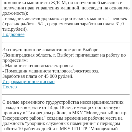
помощника машиниста ЖДСМ, по истечению 6 ме-сяцев и
получения прав управления машиной, переведен на основную
долж-ность);
- наладчик железнодорожно-строительных машин - 1 человек
( график ра-боты 5/2 , среднемесячная заработная плата 31,0
тыс.рублей).
Подробнее
Эксплуатационное локомотивное депо Выборг
(Ленинградская область, г. Выборг) приглашает на работу по
профессиям:
- Машинист тепловоза/электровоза
- Помощник машиниста тепловоза/электровоза.
Заработная плата от 45 000 рублей.
Информационное письмо
Постер
С целью временного трудоустройства несовершеннолетних
граждан в возрасте от 14 до 18 лет, имеющих постоянную
прописку в Тихорецком районе, в МКУ "Молодежный центр
Тихорецкого района" созданы временные рабочие места на
должность "уборщик служебных помещений" с периодом
работы 10 рабочих дней и в МКУ ГГП ТР "Молодежный