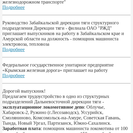
железнодорожном транспорте"
Подробнее
Pyководство 3a6aйкальской дирекции тяги структурного
подразделения Дирекции тяги - филиала ОАО "РЖД"
приглашает выпускников на работу в Забайкальском крае и
Амурской области на должность - помощник машиниста
электровоза, тепловоза
Подробнее
Федеральное государственное унитарное предприятие
«Крымская железная дорога» приглашает на работу
Подробнее
Дорогой выпускник!
Предлагаем трудоустройство в одно из структурных
подразделений Дальневосточной дирекции тяги -
эксплуатационное локомотивное депо
: Облучье,
Хабаровск-2, Ружино (г.Лесозаводск), Уссурийск,
Смоляниново, Комсомольск-на-Амуре, Советская Гавань,
Тында, Новый Ургал, Партизанск, Южно-Сахалинск.
Заработная плата
: помощник машиниста локомотива от 100