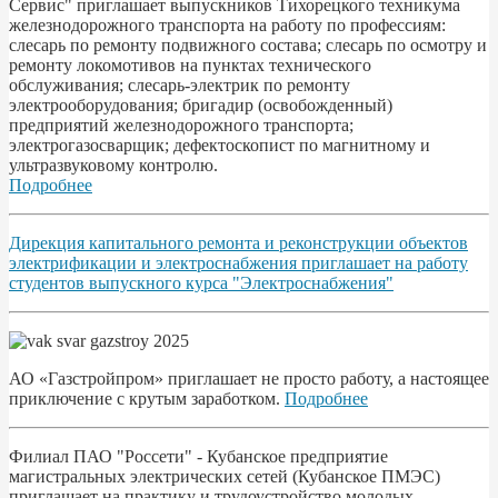
Сервис" приглашает выпускников Тихорецкого техникума
железнодорожного транспорта на работу по профессиям:
слесарь по ремонту подвижного состава; слесарь по осмотру и
ремонту локомотивов на пунктах технического
обслуживания; слесарь-электрик по ремонту
электрооборудования; бригадир (освобожденный)
предприятий железнодорожного транспорта;
электрогазосварщик; дефектоскопист по магнитному и
ультразвуковому контролю.
Подробнее
Дирекция капитального ремонта и реконструкции объектов
электрификации и электроснабжения приглашает на работу
студентов выпускного курса "Электроснабжения"
АО «Газстройпром» приглашает не просто работу, а настоящее
приключение с крутым заработком.
Подробнее
Филиал ПАО "Россети" - Кубанское предприятие
магистральных электрических сетей (Кубанское ПМЭС)
приглашает на практику и трудоустройство молодых