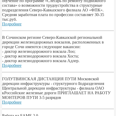
обучение по программе «Слесарь по ремонту подвижного
состава» о возможности трудоустройства в структурные
подразделения Северо-Кавказского филиала АО «ФПК».
Средняя заработная плата по профессии составляет 30-35
тыс.руб.
Подробнее
В Сочинском регионе Северо-Кавказской региональной
дирекции железнодорожных вокзалов, расположенных в
городе Сочи имеются следующие вакансии:
- диктор железнодорожного вокзала Лоо;
- диктор железнодорожного вокзала Хоста;
- диктор железнодорожного вокзала Адлер.
Подробнее
ГОЛУТВИНСКАЯ ДИСТАНЦИЯ ПУТИ Московской
дирекции инфраструкryры - структурного llодразделения
Щентральной дирекции инфраструктуры - филиала ОАО
кРоссийские железные дороги ПРИГЛАШАЕТ НА РАБОТУ
МОНТЕРОВ ПУТИ 3-5 разрядов
Подробнее
Работа на БАМЕ 2.0