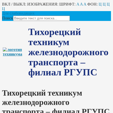
ВКЛ / ВЫКЛ:
ИЗОБРАЖЕНИЯ:
ШРИФТ:
A
A
A
ФОН:
Ц
Ц
Ц
Ц
Для слабовидящих
Поиск
Тихорецкий
техникум
железнодорожного
транспорта –
филиал РГУПС
Тихорецкий техникум
железнодорожного
транспорта – филиал РГУПС