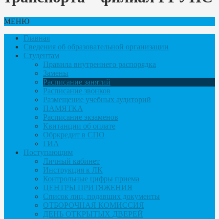
МЕНЮ
Главная
Сведения об образовательной организации
Студентам
Правила внутреннего распорядка
Замены
Расписание занятий
Расписание звонков
Размещение учебных аудиторий
ПАМЯТКА
Расписание экзаменов
Квитанции об оплате
Обркредит в СПО
ГИА
Поступающим
Личный кабинет
Инструкция к ЛК
Контрольные цифры приема
ЦЕНТРЫ ПРИТЯЖЕНИЯ
Список лиц, подавших документы
ОТБОРОЧНАЯ КОМИССИЯ
ДЕНЬ ОТКРЫТЫХ ДВЕРЕЙ