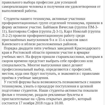
правильного выбора профессии для успешной
самореализации человека и получения им удовлетворения от
выполняемой работы.
Студенты нашего техникума, активные участники
профориентационных групп отделений техникума, приняли в
форму активное участие. Байбаков Вячеслав (группа ПМ-3-
11), Бахтоярова София (группа Д-3-1), Карл Николай (группа
Л-2-2) провели профориентационную работу среди
приглашённых выпускников 9-х и 11-х классов школ
Каневского и вблизи расположенных районов.
Порядка двадцати пяти учебных заведений Краснодарского
края и Ростовской области приняли участие в ярмарке
учебных мест. На форум пришли старшеклассники, которым в
скором времени предстоит выбрать себе профессию или
специальность. Многие выпускники школ делают
профессиональный выбор, определяются с профессией,
местом, куда они будут поступать, и знакомятся с правилами
приёма в учебные заведения.
У гостей форума была возможность познакомиться с нашим
техникумом, узнать о процедуре поступления и целевой
подготовке студентов. Наши студенты-активисты показали
фильм о техникуме, раздали рекламные буклеты и
пригласительные на «День открытых дверей», который
состоится 17 ноября 2018 года в 10.00.