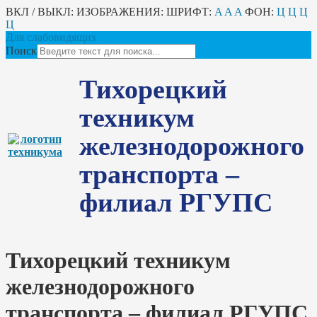
ВКЛ / ВЫКЛ:
ИЗОБРАЖЕНИЯ:
ШРИФТ:
A
A
A
ФОН:
Ц
Ц
Ц
Ц
Для слабовидящих
Поиск
Тихорецкий
техникум
железнодорожного
транспорта –
филиал РГУПС
Тихорецкий техникум
железнодорожного
транспорта – филиал РГУПС