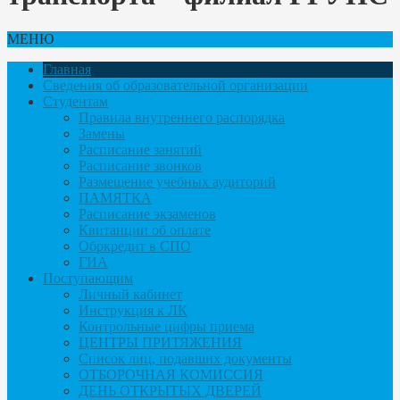
МЕНЮ
Главная
Сведения об образовательной организации
Студентам
Правила внутреннего распорядка
Замены
Расписание занятий
Расписание звонков
Размещение учебных аудиторий
ПАМЯТКА
Расписание экзаменов
Квитанции об оплате
Обркредит в СПО
ГИА
Поступающим
Личный кабинет
Инструкция к ЛК
Контрольные цифры приема
ЦЕНТРЫ ПРИТЯЖЕНИЯ
Список лиц, подавших документы
ОТБОРОЧНАЯ КОМИССИЯ
ДЕНЬ ОТКРЫТЫХ ДВЕРЕЙ