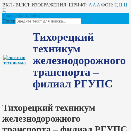
ВКЛ / ВЫКЛ:
ИЗОБРАЖЕНИЯ:
ШРИФТ:
A
A
A
ФОН:
Ц
Ц
Ц
Ц
Для слабовидящих
Поиск
Тихорецкий
техникум
железнодорожного
транспорта –
филиал РГУПС
Тихорецкий техникум
железнодорожного
транспорта – филиал РГУПС