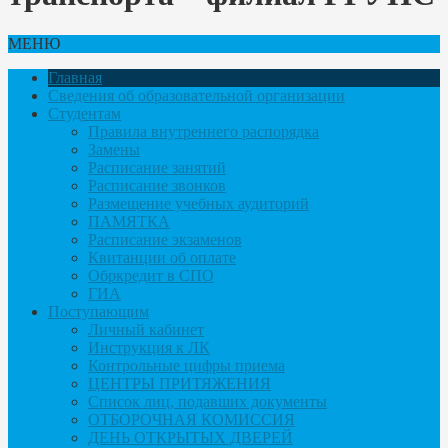
МЕНЮ
Главная
Сведения об образовательной организации
Студентам
Правила внутреннего распорядка
Замены
Расписание занятий
Расписание звонков
Размещение учебных аудиторий
ПАМЯТКА
Расписание экзаменов
Квитанции об оплате
Обркредит в СПО
ГИА
Поступающим
Личный кабинет
Инструкция к ЛК
Контрольные цифры приема
ЦЕНТРЫ ПРИТЯЖЕНИЯ
Список лиц, подавших документы
ОТБОРОЧНАЯ КОМИССИЯ
ДЕНЬ ОТКРЫТЫХ ДВЕРЕЙ