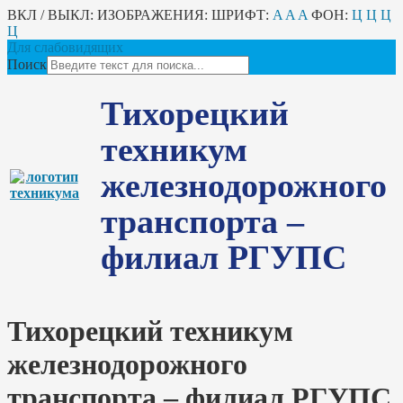
ВКЛ / ВЫКЛ:
ИЗОБРАЖЕНИЯ:
ШРИФТ:
A
A
A
ФОН:
Ц
Ц
Ц
Ц
Для слабовидящих
Поиск
Тихорецкий
техникум
железнодорожного
транспорта –
филиал РГУПС
Тихорецкий техникум
железнодорожного
транспорта – филиал РГУПС