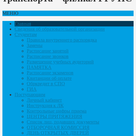
МЕНЮ
Главная
Сведения об образовательной организации
Студентам
Правила внутреннего распорядка
Замены
Расписание занятий
Расписание звонков
Размещение учебных аудиторий
ПАМЯТКА
Расписание экзаменов
Квитанции об оплате
Обркредит в СПО
ГИА
Поступающим
Личный кабинет
Инструкция к ЛК
Контрольные цифры приема
ЦЕНТРЫ ПРИТЯЖЕНИЯ
Список лиц, подавших документы
ОТБОРОЧНАЯ КОМИССИЯ
ДЕНЬ ОТКРЫТЫХ ДВЕРЕЙ