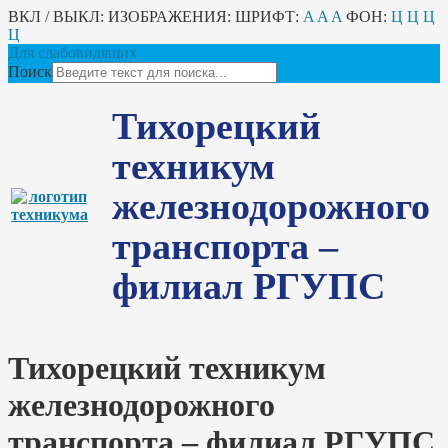
ВКЛ / ВЫКЛ:
ИЗОБРАЖЕНИЯ:
ШРИФТ:
A
A
A
ФОН:
Ц
Ц
Ц
Ц
Для слабовидящих
Поиск
Тихорецкий
техникум
железнодорожного
транспорта –
филиал РГУПС
Тихорецкий техникум
железнодорожного
транспорта – филиал РГУПС