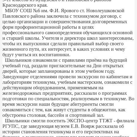
Краснодарского края.
МБОУ СОШ №6 им. Ф.И. Ярового ст. Новолеушковской
Павловского района заключила с техникумом договор, с
целью организации и совершенствования долговременных
форм профориентационной работы в целях
профессионального самоопределения обучающихся основной
и старшей школы. Учителя и директора школ заинтересованы,
чтобы их выпускники сделали правильный выбор своего
жизненного пути, их интересует, в каких условиях и чему
будут учиться их воспитанники.
Школьников ознакомили с правилами приёма на будущий
учебный год, раздали пригласительные на Дни открытых
дверей, которые запланированы в этом учебном году.
Заведующие отделениями провели экскурсии по кабинетам и
лабораториям техникума, учебным мастерским, ознакомили с
действующим оборудованием, применяемым на
железнодорожных предприятиях, рассказали о программах
подготовки по специальностям, реализуемым в техникуме. Во
время экскурсии наши будущие абитуриенты смогли
ознакомиться с тем, как живут студенты в общежитии, как
обустроена столовая, бассейн и спортивный зал.
Школьники смогли посетить ЭКСПО-центр ТТЖТ - филиала
РГУПС, где заведующая музеем Е.В. Воярж рассказала об
истории становления техникума и его перспективах на