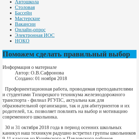
Автошкола
Столовая
Бассейн
Мастерские
Вакансии
Онлайн-опрос
Электронная ИОС
НОКО
Поможем сделать правильный выбор
Информация о материале
Автор:
О.В.Сафронова
Создано: 01 ноября 2018
Профориентационная работа, проводимая преподавателями
и студентами Тихорецкого техникума железнодорожного
транспорта - филиал РГУПС, актуальна как для
образовательной организации, так и для абитуриентов и их
родителей, т.к. позволяет повлиять на выбор и мотивацию
современного школьника.
30 и 31 октября 2018 года в период осенних школьных
каникул наш техникум радушно встретил группы школьников
9-11 классов из Кущёвского и Павловского районов