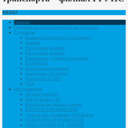
МЕНЮ
Главная
Сведения об образовательной организации
Студентам
Правила внутреннего распорядка
Замены
Расписание занятий
Расписание звонков
Размещение учебных аудиторий
ПАМЯТКА
Расписание экзаменов
Квитанции об оплате
Обркредит в СПО
ГИА
Поступающим
Личный кабинет
Инструкция к ЛК
Контрольные цифры приема
ЦЕНТРЫ ПРИТЯЖЕНИЯ
Список лиц, подавших документы
ОТБОРОЧНАЯ КОМИССИЯ
ДЕНЬ ОТКРЫТЫХ ДВЕРЕЙ