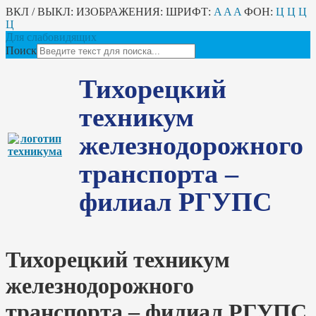
ВКЛ / ВЫКЛ:
ИЗОБРАЖЕНИЯ:
ШРИФТ:
A
A
A
ФОН:
Ц
Ц
Ц
Ц
Для слабовидящих
Поиск
Тихорецкий
техникум
железнодорожного
транспорта –
филиал РГУПС
Тихорецкий техникум
железнодорожного
транспорта – филиал РГУПС