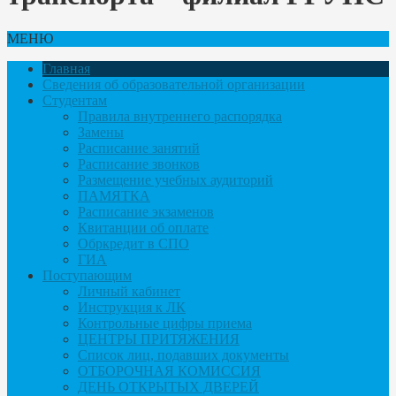
МЕНЮ
Главная
Сведения об образовательной организации
Студентам
Правила внутреннего распорядка
Замены
Расписание занятий
Расписание звонков
Размещение учебных аудиторий
ПАМЯТКА
Расписание экзаменов
Квитанции об оплате
Обркредит в СПО
ГИА
Поступающим
Личный кабинет
Инструкция к ЛК
Контрольные цифры приема
ЦЕНТРЫ ПРИТЯЖЕНИЯ
Список лиц, подавших документы
ОТБОРОЧНАЯ КОМИССИЯ
ДЕНЬ ОТКРЫТЫХ ДВЕРЕЙ