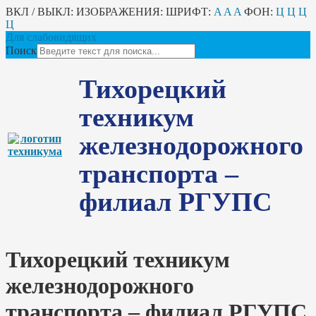
ВКЛ / ВЫКЛ:
ИЗОБРАЖЕНИЯ:
ШРИФТ:
A
A
A
ФОН:
Ц
Ц
Ц
Ц
Для слабовидящих
Поиск
Тихорецкий
техникум
железнодорожного
транспорта –
филиал РГУПС
Тихорецкий техникум
железнодорожного
транспорта – филиал РГУПС