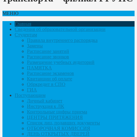
МЕНЮ
Главная
Сведения об образовательной организации
Студентам
Правила внутреннего распорядка
Замены
Расписание занятий
Расписание звонков
Размещение учебных аудиторий
ПАМЯТКА
Расписание экзаменов
Квитанции об оплате
Обркредит в СПО
ГИА
Поступающим
Личный кабинет
Инструкция к ЛК
Контрольные цифры приема
ЦЕНТРЫ ПРИТЯЖЕНИЯ
Список лиц, подавших документы
ОТБОРОЧНАЯ КОМИССИЯ
ДЕНЬ ОТКРЫТЫХ ДВЕРЕЙ