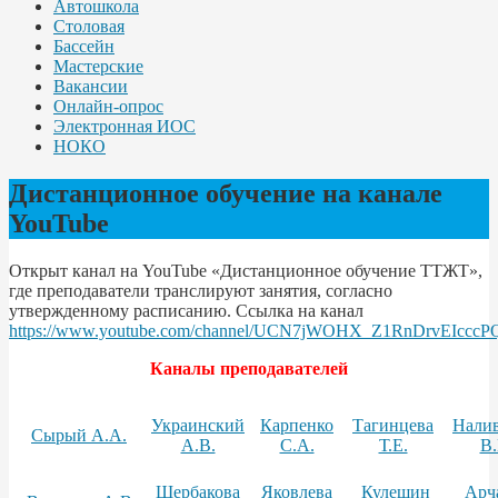
Автошкола
Столовая
Бассейн
Мастерские
Вакансии
Онлайн-опрос
Электронная ИОС
НОКО
Дистанционное обучение на канале
YouTube
Открыт канал на YouTube «Дистанционное обучение ТТЖТ»,
где преподаватели транслируют занятия, согласно
утвержденному расписанию. Ссылка на канал
https://www.youtube.com/channel/UCN7jWOHX_Z1RnDrvEIcccP
Каналы преподавателей
Украинский
Карпенко
Тагинцева
Нали
Сырый А.А.
А.В.
С.А.
Т.Е.
В.
Щербакова
Яковлева
Кулешин
Арч