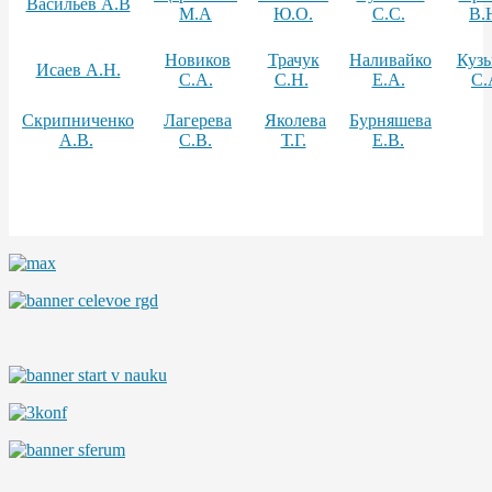
Васильев А.В
М.А
Ю.О.
С.С.
В.
Новиков
Трачук
Наливайко
Куз
Исаев А.Н.
С.А.
С.Н.
Е.А.
С.
Скрипниченко
Лагерева
Яколева
Бурняшева
А.В.
С.В.
Т.Г.
Е.В.