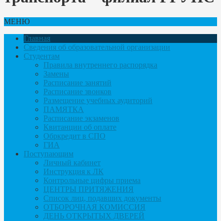
МЕНЮ
Главная
Сведения об образовательной организации
Студентам
Правила внутреннего распорядка
Замены
Расписание занятий
Расписание звонков
Размещение учебных аудиторий
ПАМЯТКА
Расписание экзаменов
Квитанции об оплате
Обркредит в СПО
ГИА
Поступающим
Личный кабинет
Инструкция к ЛК
Контрольные цифры приема
ЦЕНТРЫ ПРИТЯЖЕНИЯ
Список лиц, подавших документы
ОТБОРОЧНАЯ КОМИССИЯ
ДЕНЬ ОТКРЫТЫХ ДВЕРЕЙ