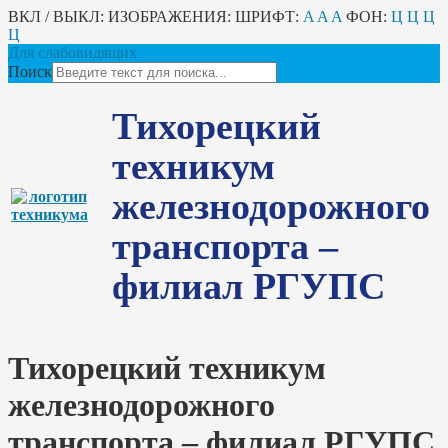
ВКЛ / ВЫКЛ:
ИЗОБРАЖЕНИЯ:
ШРИФТ:
A
A
A
ФОН:
Ц
Ц
Ц
Ц
Для слабовидящих
Поиск
Тихорецкий
техникум
железнодорожного
транспорта –
филиал РГУПС
Тихорецкий техникум
железнодорожного
транспорта – филиал РГУПС