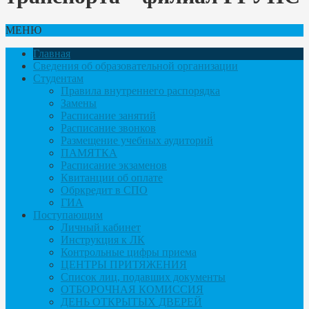
МЕНЮ
Главная
Сведения об образовательной организации
Студентам
Правила внутреннего распорядка
Замены
Расписание занятий
Расписание звонков
Размещение учебных аудиторий
ПАМЯТКА
Расписание экзаменов
Квитанции об оплате
Обркредит в СПО
ГИА
Поступающим
Личный кабинет
Инструкция к ЛК
Контрольные цифры приема
ЦЕНТРЫ ПРИТЯЖЕНИЯ
Список лиц, подавших документы
ОТБОРОЧНАЯ КОМИССИЯ
ДЕНЬ ОТКРЫТЫХ ДВЕРЕЙ