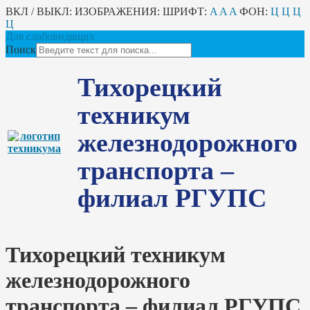
ВКЛ / ВЫКЛ:
ИЗОБРАЖЕНИЯ:
ШРИФТ:
A
A
A
ФОН:
Ц
Ц
Ц
Ц
Для слабовидящих
Поиск
Тихорецкий
техникум
железнодорожного
транспорта –
филиал РГУПС
Тихорецкий техникум
железнодорожного
транспорта – филиал РГУПС