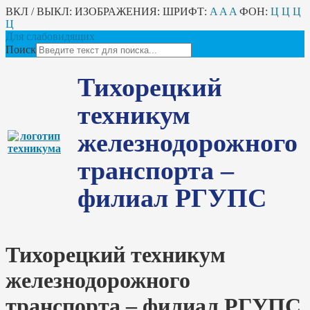
ВКЛ / ВЫКЛ:
ИЗОБРАЖЕНИЯ:
ШРИФТ:
A
A
A
ФОН:
Ц
Ц
Ц
Ц
Для слабовидящих
Поиск
Тихорецкий
техникум
железнодорожного
транспорта –
филиал РГУПС
Тихорецкий техникум
железнодорожного
транспорта – филиал РГУПС