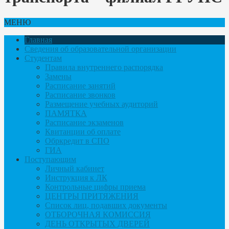
МЕНЮ
Главная
Сведения об образовательной организации
Студентам
Правила внутреннего распорядка
Замены
Расписание занятий
Расписание звонков
Размещение учебных аудиторий
ПАМЯТКА
Расписание экзаменов
Квитанции об оплате
Обркредит в СПО
ГИА
Поступающим
Личный кабинет
Инструкция к ЛК
Контрольные цифры приема
ЦЕНТРЫ ПРИТЯЖЕНИЯ
Список лиц, подавших документы
ОТБОРОЧНАЯ КОМИССИЯ
ДЕНЬ ОТКРЫТЫХ ДВЕРЕЙ