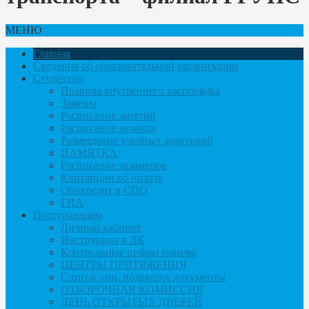
МЕНЮ
Главная
Сведения об образовательной организации
Студентам
Правила внутреннего распорядка
Замены
Расписание занятий
Расписание звонков
Размещение учебных аудиторий
ПАМЯТКА
Расписание экзаменов
Квитанции об оплате
Обркредит в СПО
ГИА
Поступающим
Личный кабинет
Инструкция к ЛК
Контрольные цифры приема
ЦЕНТРЫ ПРИТЯЖЕНИЯ
Список лиц, подавших документы
ОТБОРОЧНАЯ КОМИССИЯ
ДЕНЬ ОТКРЫТЫХ ДВЕРЕЙ