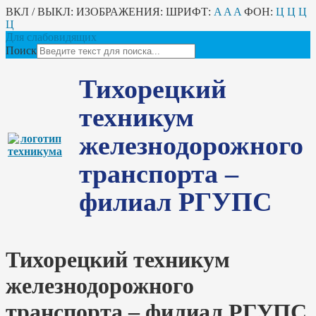
ВКЛ / ВЫКЛ:
ИЗОБРАЖЕНИЯ:
ШРИФТ:
A
A
A
ФОН:
Ц
Ц
Ц
Ц
Для слабовидящих
Поиск
Тихорецкий
техникум
железнодорожного
транспорта –
филиал РГУПС
Тихорецкий техникум
железнодорожного
транспорта – филиал РГУПС