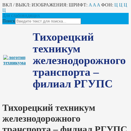
ВКЛ / ВЫКЛ:
ИЗОБРАЖЕНИЯ:
ШРИФТ:
A
A
A
ФОН:
Ц
Ц
Ц
Ц
Для слабовидящих
Поиск
Тихорецкий
техникум
железнодорожного
транспорта –
филиал РГУПС
Тихорецкий техникум
железнодорожного
транспорта – филиал РГУПС