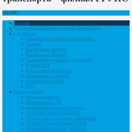
МЕНЮ
Главная
Сведения об образовательной организации
Студентам
Правила внутреннего распорядка
Замены
Расписание занятий
Расписание звонков
Размещение учебных аудиторий
ПАМЯТКА
Расписание экзаменов
Квитанции об оплате
Обркредит в СПО
ГИА
Поступающим
Личный кабинет
Инструкция к ЛК
Контрольные цифры приема
ЦЕНТРЫ ПРИТЯЖЕНИЯ
Список лиц, подавших документы
ОТБОРОЧНАЯ КОМИССИЯ
ДЕНЬ ОТКРЫТЫХ ДВЕРЕЙ