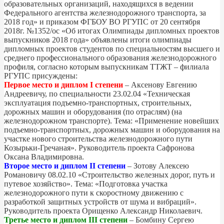
образовательных организаций, находящихся в ведении
Федерального агентства железнодорожного транспорта, за
2018 год» и приказом ФГБОУ ВО РГУПС от 20 сентября
2018г. №1352/ос «Об итогах Олимпиады дипломных проектов
выпускников 2018 года» объявлены итоги олимпиады
дипломных проектов студентов по специальностям высшего и
среднего профессионального образования железнодорожного
профиля, согласно которым выпускникам ТТЖТ – филиала
РГУПС присуждены:
Первое место и диплом I степени
– Аксенову Евгению
Андреевичу, по специальности 23.02.04 «Техническая
эксплуатация подъемно-транспортных, строительных,
дорожных машин и оборудования (по отраслям) (на
железнодорожном транспорте). Тема: «Применение новейших
подъемно-транспортных, дорожных машин и оборудования на
участке нового строительства железнодорожного пути
Козырьки-Гречаная». Руководитель проекта Сафронова
Оксана Владимировна.
Второе место и диплом II степени
– Зотову Алексею
Романовичу 08.02.10 «Строительство железных дорог, путь и
путевое хозяйство». Тема: «Подготовка участка
железнодорожного пути к скоростному движению с
разработкой защитных устройств от шума и вибраций».
Руководитель проекта Орищенко Александр Николаевич.
Третье место и диплом III степени
– Бомбину Сергею