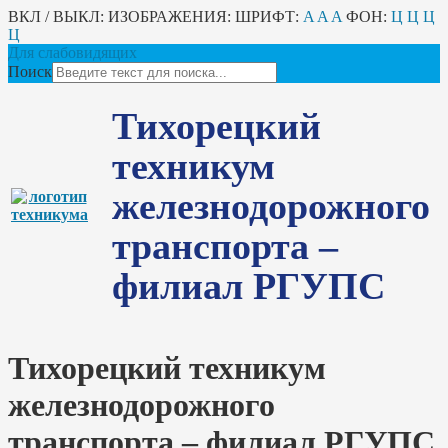
ВКЛ / ВЫКЛ:
ИЗОБРАЖЕНИЯ:
ШРИФТ:
A
A
A
ФОН:
Ц
Ц
Ц
Ц
Для слабовидящих
Поиск
Тихорецкий
техникум
железнодорожного
транспорта –
филиал РГУПС
Тихорецкий техникум
железнодорожного
транспорта – филиал РГУПС