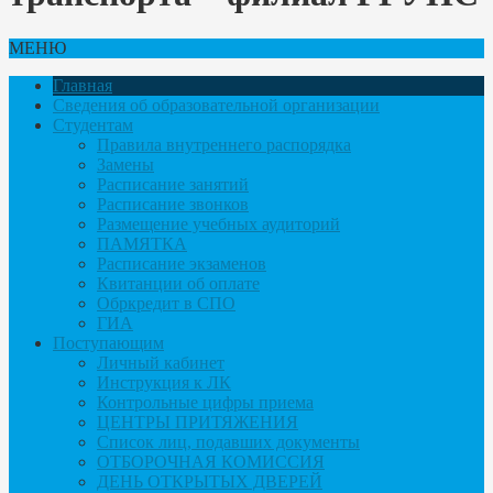
МЕНЮ
Главная
Сведения об образовательной организации
Студентам
Правила внутреннего распорядка
Замены
Расписание занятий
Расписание звонков
Размещение учебных аудиторий
ПАМЯТКА
Расписание экзаменов
Квитанции об оплате
Обркредит в СПО
ГИА
Поступающим
Личный кабинет
Инструкция к ЛК
Контрольные цифры приема
ЦЕНТРЫ ПРИТЯЖЕНИЯ
Список лиц, подавших документы
ОТБОРОЧНАЯ КОМИССИЯ
ДЕНЬ ОТКРЫТЫХ ДВЕРЕЙ