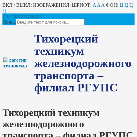
ВКЛ / ВЫКЛ:
ИЗОБРАЖЕНИЯ:
ШРИФТ:
A
A
A
ФОН:
Ц
Ц
Ц
Ц
Для слабовидящих
Поиск
Тихорецкий
техникум
железнодорожного
транспорта –
филиал РГУПС
Тихорецкий техникум
железнодорожного
транспорта – филиал РГУПС