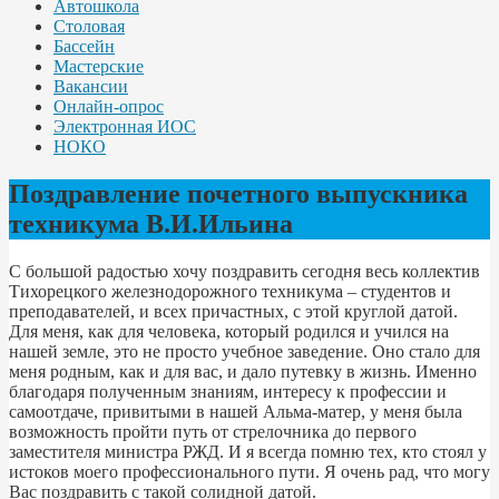
Автошкола
Столовая
Бассейн
Мастерские
Вакансии
Онлайн-опрос
Электронная ИОС
НОКО
Поздравление почетного выпускника
техникума В.И.Ильина
С большой радостью хочу поздравить сегодня весь коллектив
Тихорецкого железнодорожного техникума – студентов и
преподавателей, и всех причастных, с этой круглой датой.
Для меня, как для человека, который родился и учился на
нашей земле, это не просто учебное заведение. Оно стало для
меня родным, как и для вас, и дало путевку в жизнь. Именно
благодаря полученным знаниям, интересу к профессии и
самоотдаче, привитыми в нашей Альма-матер, у меня была
возможность пройти путь от стрелочника до первого
заместителя министра РЖД. И я всегда помню тех, кто стоял у
истоков моего профессионального пути. Я очень рад, что могу
Вас поздравить с такой солидной датой.