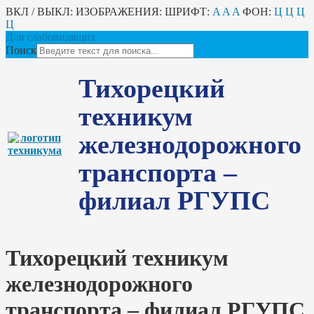
ВКЛ / ВЫКЛ:
ИЗОБРАЖЕНИЯ:
ШРИФТ:
A
A
A
ФОН:
Ц
Ц
Ц
Ц
Для слабовидящих
Поиск
Тихорецкий
техникум
железнодорожного
транспорта –
филиал РГУПС
Тихорецкий техникум
железнодорожного
транспорта – филиал РГУПС