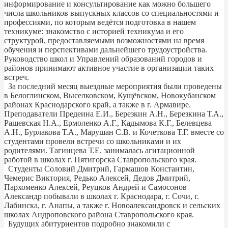
информирование и консультирование как можно большего
числа школьников выпускных классов со специальностями и
профессиями, по которым ведётся подготовка в нашем
техникуме: знакомство с историей техникума и его
структурой, предоставляемыми возможностями на время
обучения и перспективами дальнейшего трудоустройства.
Руководство школ и Управлений образований городов и
районов принимают активное участие в организации таких
встреч.
За последний месяц выездные мероприятия были проведены
в Белоглинском, Выселковском, Кущёвском, Новокубанском
районах Краснодарского край, а также в г. Армавире.
Преподаватели Предеина Е.И., Березкин А.Н., Березкина Т.А.,
Рашевская Н.А., Ермоленко А.Г., Кадымова К.Г., Белевцева
А.Н., Бурлакова Т.А., Марушан С.В. и Кочеткова Т.Г. вместе со
студентами провели встречи со школьниками и их
родителями. Тагинцева Т.Е. занималась агитационной
работой в школах г. Пятигорска Ставропольского края.
Студенты Соловий Дмитрий, Гармашов Константин,
Чемерис Виктория, Редько Алексей, Дедов Дмитрий,
Пархоменко Алексей, Реуцков Андрей и Самосонов
Александр побывали в школах г. Краснодара, г. Сочи, г.
Лабинска, г. Анапы, а также г. Новоалександровск и сельских
школах Андроповского района Ставропольского края.
Будущих абитуриентов подробно знакомили с