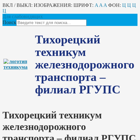
ВКЛ / ВЫКЛ:
ИЗОБРАЖЕНИЯ:
ШРИФТ:
A
A
A
ФОН:
Ц
Ц
Ц
Ц
Для слабовидящих
Поиск
Тихорецкий
техникум
железнодорожного
транспорта –
филиал РГУПС
Тихорецкий техникум
железнодорожного
транспорта – филиал РГУПС