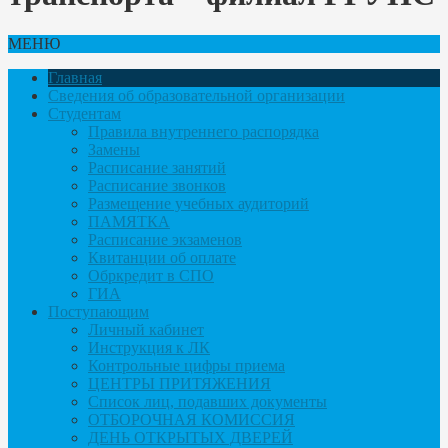
МЕНЮ
Главная
Сведения об образовательной организации
Студентам
Правила внутреннего распорядка
Замены
Расписание занятий
Расписание звонков
Размещение учебных аудиторий
ПАМЯТКА
Расписание экзаменов
Квитанции об оплате
Обркредит в СПО
ГИА
Поступающим
Личный кабинет
Инструкция к ЛК
Контрольные цифры приема
ЦЕНТРЫ ПРИТЯЖЕНИЯ
Список лиц, подавших документы
ОТБОРОЧНАЯ КОМИССИЯ
ДЕНЬ ОТКРЫТЫХ ДВЕРЕЙ