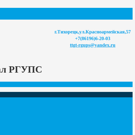
г.Тихорецк,ул.Красноармейская,57
+7(86196)6-20-03
ttgt-rgups@yandex.ru
иал РГУПС