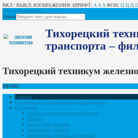
ВКЛ / ВЫКЛ:
ИЗОБРАЖЕНИЯ:
ШРИФТ:
A
A
A
ФОН:
Ц
Ц
Ц
Для слабовидящих
Поиск
Тихорецкий техн
транспорта – ф
Тихорецкий техникум железн
МЕНЮ
Главная
Сведения об образовательной организации
Студентам
Правила внутреннего распорядка
Замены
Расписание занятий
Расписание звонков
Размещение учебных аудиторий