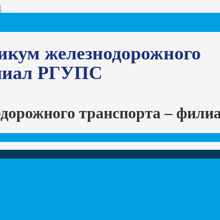
Ц
икум железнодорожного
илиал РГУПС
одорожного транспорта – фил