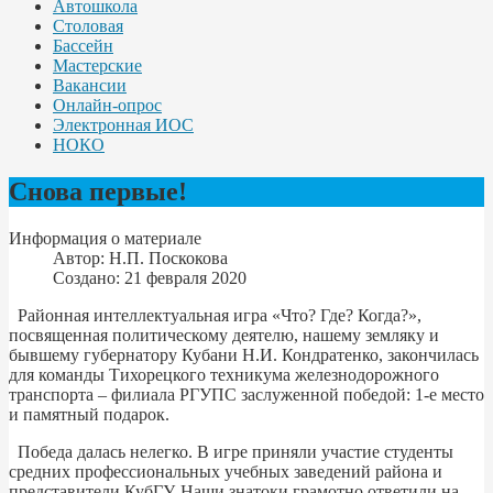
Автошкола
Столовая
Бассейн
Мастерские
Вакансии
Онлайн-опрос
Электронная ИОС
НОКО
Снова первые!
Информация о материале
Автор:
Н.П. Поскокова
Создано: 21 февраля 2020
Районная интеллектуальная игра «Что? Где? Когда?»,
посвященная политическому деятелю, нашему земляку и
бывшему губернатору Кубани Н.И. Кондратенко, закончилась
для команды Тихорецкого техникума железнодорожного
транспорта – филиала РГУПС заслуженной победой: 1-е место
и памятный подарок.
Победа далась нелегко. В игре приняли участие студенты
средних профессиональных учебных заведений района и
представители КубГУ. Наши знатоки грамотно ответили на