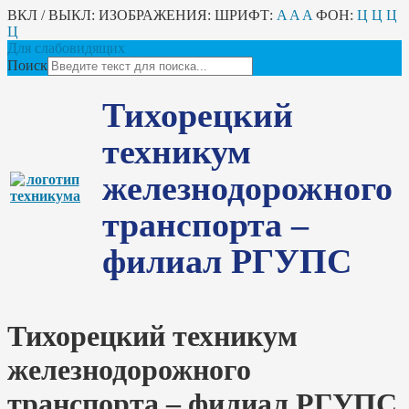
ВКЛ / ВЫКЛ:
ИЗОБРАЖЕНИЯ:
ШРИФТ:
A
A
A
ФОН:
Ц
Ц
Ц
Ц
Для слабовидящих
Поиск
Тихорецкий
техникум
железнодорожного
транспорта –
филиал РГУПС
Тихорецкий техникум
железнодорожного
транспорта – филиал РГУПС