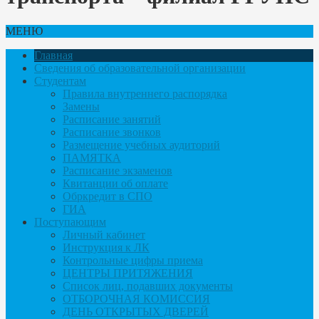
МЕНЮ
Главная
Сведения об образовательной организации
Студентам
Правила внутреннего распорядка
Замены
Расписание занятий
Расписание звонков
Размещение учебных аудиторий
ПАМЯТКА
Расписание экзаменов
Квитанции об оплате
Обркредит в СПО
ГИА
Поступающим
Личный кабинет
Инструкция к ЛК
Контрольные цифры приема
ЦЕНТРЫ ПРИТЯЖЕНИЯ
Список лиц, подавших документы
ОТБОРОЧНАЯ КОМИССИЯ
ДЕНЬ ОТКРЫТЫХ ДВЕРЕЙ