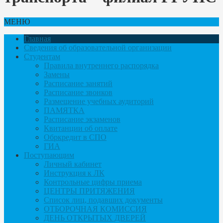
МЕНЮ
Главная
Сведения об образовательной организации
Студентам
Правила внутреннего распорядка
Замены
Расписание занятий
Расписание звонков
Размещение учебных аудиторий
ПАМЯТКА
Расписание экзаменов
Квитанции об оплате
Обркредит в СПО
ГИА
Поступающим
Личный кабинет
Инструкция к ЛК
Контрольные цифры приема
ЦЕНТРЫ ПРИТЯЖЕНИЯ
Список лиц, подавших документы
ОТБОРОЧНАЯ КОМИССИЯ
ДЕНЬ ОТКРЫТЫХ ДВЕРЕЙ