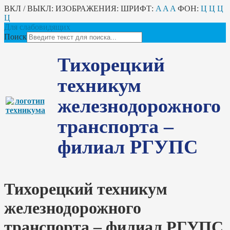
ВКЛ / ВЫКЛ:
ИЗОБРАЖЕНИЯ:
ШРИФТ:
A
A
A
ФОН:
Ц
Ц
Ц
Ц
Для слабовидящих
Поиск
Тихорецкий
техникум
железнодорожного
транспорта –
филиал РГУПС
Тихорецкий техникум
железнодорожного
транспорта – филиал РГУПС