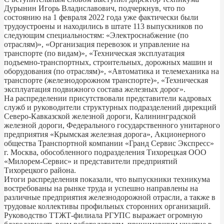
Дурынин Игорь Владиславович, подчеркнув, что по
состоянию на 1 февраля 2022 года уже фактически были
трудоустроены и находились в штате 113 выпускников по
следующим специальностям: «Электроснабжение (по
отраслям)», «Организация перевозок и управление на
транспорте (по видам)», «Техническая эксплуатация
подъемно-транспортных, строительных, дорожных машин и
оборудования (по отраслям)», «Автоматика и телемеханика на
транспорте (железнодорожном транспорте)», «Техническая
эксплуатация подвижного состава железных дорог».
На распределении присутствовали представители кадровых
служб и руководители структурных подразделений дирекций
Северо-Кавказской железной дороги, Калининградской
железной дороги, Федерального государственного унитарного
предприятия «Крымская железная дорога», Акционерного
общества Транспортной компании «Гранд Сервис Экспресс»
г. Москва, обособленного подразделения Тихорецкая ООО
«Милорем-Сервис» и представители предприятий
Тихорецкого района.
Итоги распределения показали, что выпускники техникума
востребованы на рынке труда и успешно направлены на
различные предприятия железнодорожной отрасли, а также в
трудовые коллективы профильных сторонних организаций.
Руководство ТТЖТ-филиала РГУПС выражает огромную