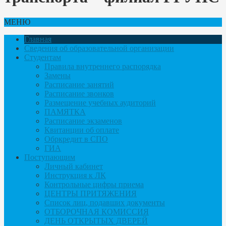
МЕНЮ
Главная
Сведения об образовательной организации
Студентам
Правила внутреннего распорядка
Замены
Расписание занятий
Расписание звонков
Размещение учебных аудиторий
ПАМЯТКА
Расписание экзаменов
Квитанции об оплате
Обркредит в СПО
ГИА
Поступающим
Личный кабинет
Инструкция к ЛК
Контрольные цифры приема
ЦЕНТРЫ ПРИТЯЖЕНИЯ
Список лиц, подавших документы
ОТБОРОЧНАЯ КОМИССИЯ
ДЕНЬ ОТКРЫТЫХ ДВЕРЕЙ