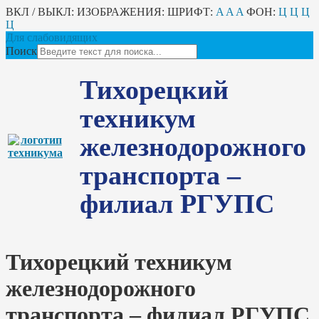
ВКЛ / ВЫКЛ:
ИЗОБРАЖЕНИЯ:
ШРИФТ:
A
A
A
ФОН:
Ц
Ц
Ц
Ц
Для слабовидящих
Поиск
Тихорецкий
техникум
железнодорожного
транспорта –
филиал РГУПС
Тихорецкий техникум
железнодорожного
транспорта – филиал РГУПС