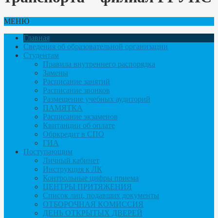
МЕНЮ
Главная
Сведения об образовательной организации
Студентам
Правила внутреннего распорядка
Замены
Расписание занятий
Расписание звонков
Размещение учебных аудиторий
ПАМЯТКА
Расписание экзаменов
Квитанции об оплате
Обркредит в СПО
ГИА
Поступающим
Личный кабинет
Инструкция к ЛК
Контрольные цифры приема
ЦЕНТРЫ ПРИТЯЖЕНИЯ
Список лиц, подавших документы
ОТБОРОЧНАЯ КОМИССИЯ
ДЕНЬ ОТКРЫТЫХ ДВЕРЕЙ