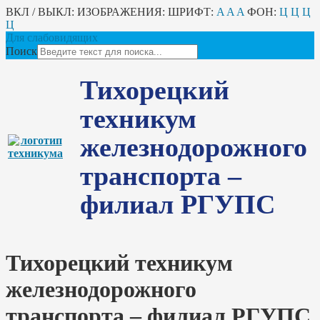
ВКЛ / ВЫКЛ:
ИЗОБРАЖЕНИЯ:
ШРИФТ:
A
A
A
ФОН:
Ц
Ц
Ц
Ц
Для слабовидящих
Поиск
Тихорецкий
техникум
железнодорожного
транспорта –
филиал РГУПС
Тихорецкий техникум
железнодорожного
транспорта – филиал РГУПС