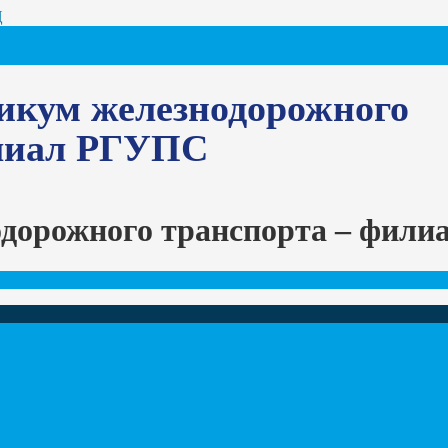
Ц
икум железнодорожного
илиал РГУПС
одорожного транспорта – фил