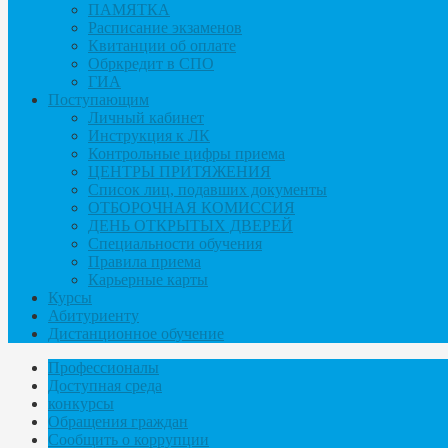
ПАМЯТКА
Расписание экзаменов
Квитанции об оплате
Обркредит в СПО
ГИА
Поступающим
Личный кабинет
Инструкция к ЛК
Контрольные цифры приема
ЦЕНТРЫ ПРИТЯЖЕНИЯ
Список лиц, подавших документы
ОТБОРОЧНАЯ КОМИССИЯ
ДЕНЬ ОТКРЫТЫХ ДВЕРЕЙ
Специальности обучения
Правила приема
Карьерные карты
Курсы
Абитуриенту
Дистанционное обучение
Профессионалы
Доступная среда
конкурсы
Обращения граждан
Сообщить о коррупции