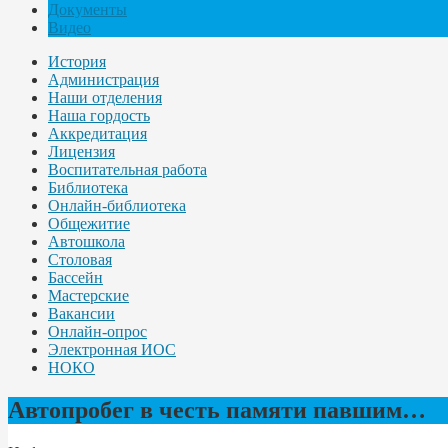
Документы
Видео
История
Администрация
Наши отделения
Наша гордость
Аккредитация
Лицензия
Воспитательная работа
Библиотека
Онлайн-библиотека
Общежитие
Автошкола
Столовая
Бассейн
Мастерские
Вакансии
Онлайн-опрос
Электронная ИОС
НОКО
Автопробег в честь памяти павшим…