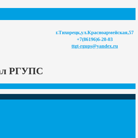
г.Тихорецк,ул.Красноармейская,57
+7(86196)6-20-03
ttgt-rgups@yandex.ru
иал РГУПС