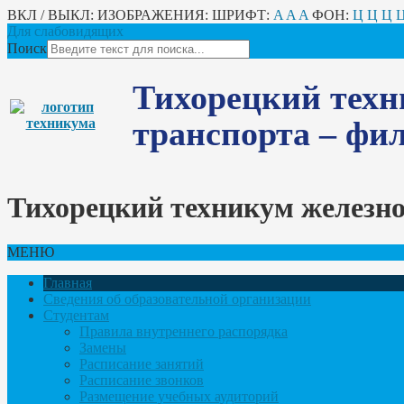
ВКЛ / ВЫКЛ:
ИЗОБРАЖЕНИЯ:
ШРИФТ:
A
A
A
ФОН:
Ц
Ц
Ц
Для слабовидящих
Поиск
Тихорецкий техн
транспорта – ф
Тихорецкий техникум железн
МЕНЮ
Главная
Сведения об образовательной организации
Студентам
Правила внутреннего распорядка
Замены
Расписание занятий
Расписание звонков
Размещение учебных аудиторий