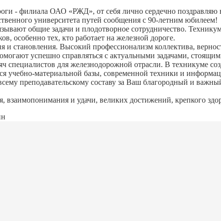
оги - филиала ОАО «РЖД», от себя лично сердечно поздравляю в
ственного университета путей сообщения с 90-летним юбилеем!
зывают общие задачи и плодотворное сотрудничество. Техникум
в, особенно тех, кто работает на железной дороге.
 и становления. Высокий профессионализм коллектива, вернос
могают успешно справляться с актуальными задачами, стоящим
ч специалистов для железнодорожной отрасли. В техникуме соз
йся учебно-материальной базы, современной техники и информа
сему преподавательскому составу за Ваш благородный и важны
 взаимопонимания и удачи, великих достижений, крепкого здор
ин