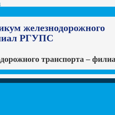
Ц
икум железнодорожного
илиал РГУПС
одорожного транспорта – фил