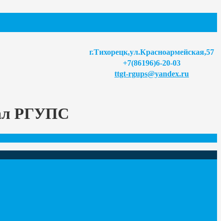
г.Тихорецк,ул.Красноармейская,57
+7(86196)6-20-03
ttgt-rgups@yandex.ru
иал РГУПС