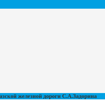
зской железной дороги С.А.Задорина