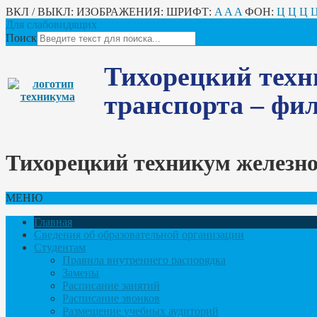
ВКЛ / ВЫКЛ:
ИЗОБРАЖЕНИЯ:
ШРИФТ:
A
A
A
ФОН:
Ц
Ц
Ц
Для слабовидящих
Поиск
Тихорецкий техн
транспорта – ф
Тихорецкий техникум железн
МЕНЮ
Главная
Сведения об образовательной организации
Студентам
Правила внутреннего распорядка
Замены
Расписание занятий
Расписание звонков
Размещение учебных аудиторий