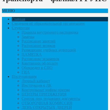
МЕНЮ
Главная
Сведения об образовательной организации
Студентам
Правила внутреннего распорядка
Замены
Расписание занятий
Расписание звонков
Размещение учебных аудиторий
ПАМЯТКА
Расписание экзаменов
Квитанции об оплате
Обркредит в СПО
ГИА
Поступающим
Личный кабинет
Инструкция к ЛК
Контрольные цифры приема
ЦЕНТРЫ ПРИТЯЖЕНИЯ
Список лиц, подавших документы
ОТБОРОЧНАЯ КОМИССИЯ
ДЕНЬ ОТКРЫТЫХ ДВЕРЕЙ