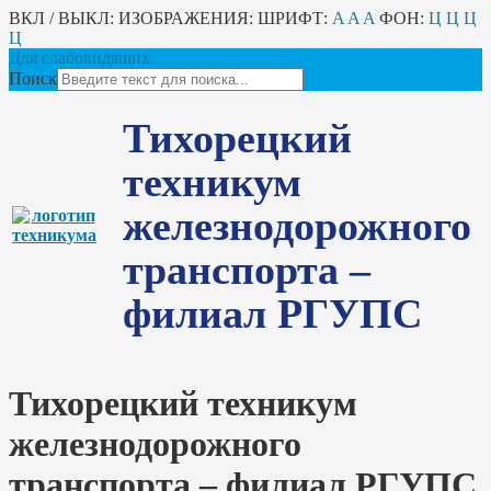
ВКЛ / ВЫКЛ:
ИЗОБРАЖЕНИЯ:
ШРИФТ:
A
A
A
ФОН:
Ц
Ц
Ц
Ц
Для слабовидящих
Поиск
Тихорецкий
техникум
железнодорожного
транспорта –
филиал РГУПС
Тихорецкий техникум
железнодорожного
транспорта – филиал РГУПС