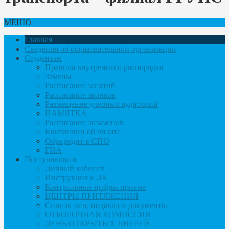
МЕНЮ
Главная
Сведения об образовательной организации
Студентам
Правила внутреннего распорядка
Замены
Расписание занятий
Расписание звонков
Размещение учебных аудиторий
ПАМЯТКА
Расписание экзаменов
Квитанции об оплате
Обркредит в СПО
ГИА
Поступающим
Личный кабинет
Инструкция к ЛК
Контрольные цифры приема
ЦЕНТРЫ ПРИТЯЖЕНИЯ
Список лиц, подавших документы
ОТБОРОЧНАЯ КОМИССИЯ
ДЕНЬ ОТКРЫТЫХ ДВЕРЕЙ