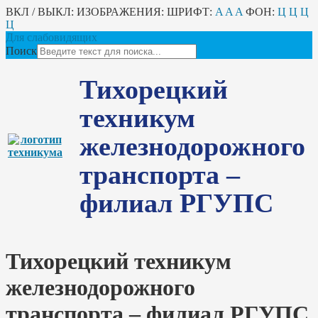
ВКЛ / ВЫКЛ:
ИЗОБРАЖЕНИЯ:
ШРИФТ:
A
A
A
ФОН:
Ц
Ц
Ц
Ц
Для слабовидящих
Поиск
Тихорецкий
техникум
железнодорожного
транспорта –
филиал РГУПС
Тихорецкий техникум
железнодорожного
транспорта – филиал РГУПС