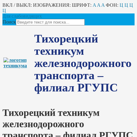
ВКЛ / ВЫКЛ:
ИЗОБРАЖЕНИЯ:
ШРИФТ:
A
A
A
ФОН:
Ц
Ц
Ц
Ц
Для слабовидящих
Поиск
Тихорецкий
техникум
железнодорожного
транспорта –
филиал РГУПС
Тихорецкий техникум
железнодорожного
транспорта – филиал РГУПС