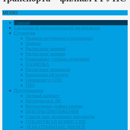
МЕНЮ
Главная
Сведения об образовательной организации
Студентам
Правила внутреннего распорядка
Замены
Расписание занятий
Расписание звонков
Размещение учебных аудиторий
ПАМЯТКА
Расписание экзаменов
Квитанции об оплате
Обркредит в СПО
ГИА
Поступающим
Личный кабинет
Инструкция к ЛК
Контрольные цифры приема
ЦЕНТРЫ ПРИТЯЖЕНИЯ
Список лиц, подавших документы
ОТБОРОЧНАЯ КОМИССИЯ
ДЕНЬ ОТКРЫТЫХ ДВЕРЕЙ