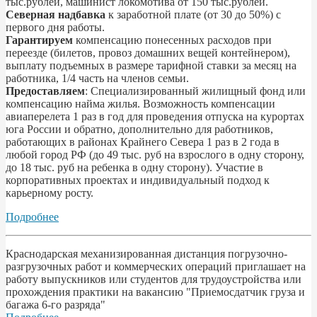
тыс.рублей, машинист локомотива от 150 тыс.рублей.
Северная надбавка
к заработной плате (от 30 до 50%) с
первого дня работы.
Гарантируем
компенсацию понесенных расходов при
переезде (билетов, провоз домашних вещей контейнером),
выплату подъемных в размере тарифной ставки за месяц на
работника, 1/4 часть на членов семьи.
Предоставляем
: Специализированный жилищный фонд или
компенсацию найма жилья. Возможность компенсации
авиаперелета 1 раз в год для проведения отпуска на курортах
юга России и обратно, дополнительно для работников,
работающих в районах Крайнего Севера 1 раз в 2 года в
любой город РФ (до 49 тыс. руб на взрослого в одну сторону,
до 18 тыс. руб на ребенка в одну сторону). Участие в
корпоративных проектах и индивидуальный подход к
карьерному росту.
Подробнее
Краснодарская механизированная дистанция погрузочно-
разгрузочных работ и коммерческих операций приглашает на
работу выпускников или студентов для трудоустройства или
прохождения практики на вакансию "Приемосдатчик груза и
багажа 6-го разряда"