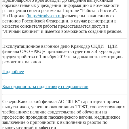
Краснодарского края доводит до сведения выпускников
образовательных учреждений информацию о возможности
размещения своего резюме на Портале "Работа в России".
На Портале (
https://trudvsem.ru
)размещены вакансии всех
регионов Российской Федерации, в случае регистрации в
качестве соискателя работы предоставляется доступ в
"Личный кабинет" и имеется возможность создания резюме.
Эксплуатационное вагонное депо Кранодар СКДИ - ЦДИ –
филиала ОАО «РЖД» приглашает студентов 3-4 курсов для
трудоустройства с 1 ноября 2019 г. на должность осмотрщик-
ремонтник вагонов
Подробнее
Благодарность за подготовку специалистов
Северо-Кавказский филиал АО "ФПК" гарантирует прием
выпускников, успешно окончивших ТТЖТ, соовтетствующих
требованиям: наличие свидетельства об обучении на
профессию проводник пассажирского вагона, медицинское
заключение о пригодности к выполнению работы по
вышеуказанной профессии