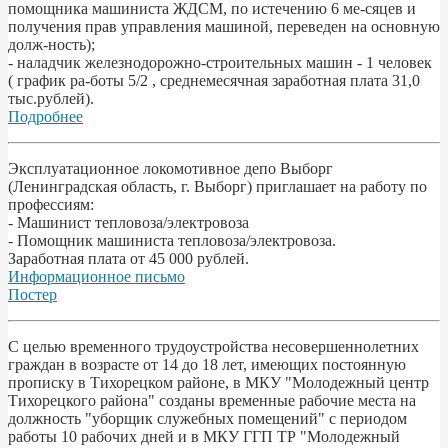
помощника машиниста ЖДСМ, по истечению 6 ме-сяцев и
получения прав управления машиной, переведен на основную
долж-ность);
- наладчик железнодорожно-строительных машин - 1 человек
( график ра-боты 5/2 , среднемесячная заработная плата 31,0
тыс.рублей).
Подробнее
Эксплуатационное локомотивное депо Выборг
(Ленинградская область, г. Выборг) приглашает на работу по
профессиям:
- Машинист тепловоза/электровоза
- Помощник машиниста тепловоза/электровоза.
Заработная плата от 45 000 рублей.
Информационное письмо
Постер
С целью временного трудоустройства несовершеннолетних
граждан в возрасте от 14 до 18 лет, имеющих постоянную
прописку в Тихорецком районе, в МКУ "Молодежный центр
Тихорецкого района" созданы временные рабочие места на
должность "уборщик служебных помещений" с периодом
работы 10 рабочих дней и в МКУ ГГП ТР "Молодежный