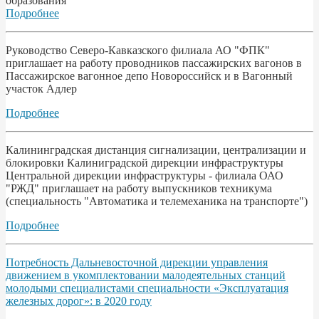
образования
Подробнее
Руководство Северо-Кавказского филиала АО "ФПК"
приглашает на работу проводников пассажирских вагонов в
Пассажирское вагонное депо Новороссийск и в Вагонный
участок Адлер
Подробнее
Калининградская дистанция сигнализации, централизации и
блокировки Калиниградской дирекции инфраструктуры
Центральной дирекции инфраструктуры - филиала ОАО
"РЖД" приглашает на работу выпускников техникума
(специальность "Автоматика и телемеханика на транспорте")
Подробнее
Потребность Дальневосточной дирекции управления
движением в укомплектовании малодеятельных станций
молодыми специалистами специальности «Эксплуатация
железных дорог»: в 2020 году