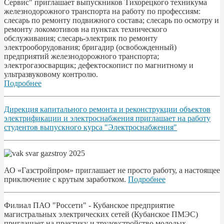
Сервис" приглашает выпускников Тихорецкого техникума
железнодорожного транспорта на работу по профессиям:
слесарь по ремонту подвижного состава; слесарь по осмотру и
ремонту локомотивов на пунктах технического
обслуживания; слесарь-электрик по ремонту
электрооборудования; бригадир (освобожденный)
предприятий железнодорожного транспорта;
электрогазосварщик; дефектоскопист по магнитному и
ультразвуковому контролю.
Подробнее
Дирекция капитального ремонта и реконструкции объектов
электрификации и электроснабжения приглашает на работу
студентов выпускного курса "Электроснабжения"
АО «Газстройпром» приглашает не просто работу, а настоящее
приключение с крутым заработком.
Подробнее
Филиал ПАО "Россети" - Кубанское предприятие
магистральных электрических сетей (Кубанское ПМЭС)
приглашает на практику и трудоустройство молодых