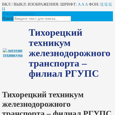
ВКЛ / ВЫКЛ:
ИЗОБРАЖЕНИЯ:
ШРИФТ:
A
A
A
ФОН:
Ц
Ц
Ц
Ц
Для слабовидящих
Поиск
Тихорецкий
техникум
железнодорожного
транспорта –
филиал РГУПС
Тихорецкий техникум
железнодорожного
транспорта – филиал РГУПС