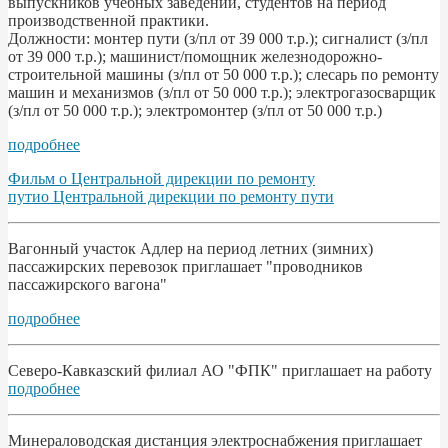
выпускников учебных заведений, студентов на период
производственной практики.
Должности: монтер пути (з/пл от 39 000 т.р.); сигналист (з/пл
от 39 000 т.р.); машинист/помощник железнодорожно-
строительной машины (з/пл от 50 000 т.р.); слесарь по ремонту
машин и механизмов (з/пл от 50 000 т.р.); электрогазосварщик
(з/пл от 50 000 т.р.); электромонтер (з/пл от 50 000 т.р.)
подробнее
Фильм о Центральной дирекции по ремонту
путио Центральной дирекции по ремонту пути
Вагонный участок Адлер на период летних (зимних)
пассажирских перевозок приглашает "проводников
пассажирского вагона"
подробнее
Северо-Кавказский филиал АО "ФПК" приглашает на работу
подробнее
Минераловодская дистанция электроснабжения приглашает