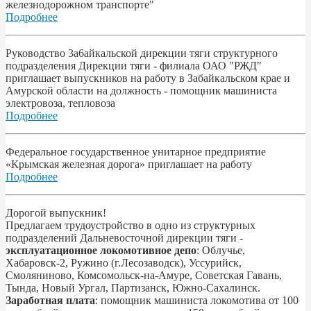
железнодорожном транспорте"
Подробнее
Pyководство 3a6aйкальской дирекции тяги структурного
подразделения Дирекции тяги - филиала ОАО "РЖД"
приглашает выпускников на работу в Забайкальском крае и
Амурской области на должность - помощник машиниста
электровоза, тепловоза
Подробнее
Федеральное государственное унитарное предприятие
«Крымская железная дорога» приглашает на работу
Подробнее
Дорогой выпускник!
Предлагаем трудоустройство в одно из структурных
подразделений Дальневосточной дирекции тяги -
эксплуатационное локомотивное депо
: Облучье,
Хабаровск-2, Ружино (г.Лесозаводск), Уссурийск,
Смоляниново, Комсомольск-на-Амуре, Советская Гавань,
Тында, Новый Ургал, Партизанск, Южно-Сахалинск.
Заработная плата
: помощник машиниста локомотива от 100