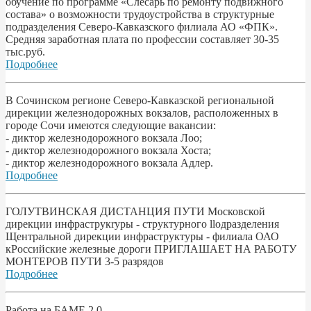
обучение по программе «Слесарь по ремонту подвижного
состава» о возможности трудоустройства в структурные
подразделения Северо-Кавказского филиала АО «ФПК».
Средняя заработная плата по профессии составляет 30-35
тыс.руб.
Подробнее
В Сочинском регионе Северо-Кавказской региональной
дирекции железнодорожных вокзалов, расположенных в
городе Сочи имеются следующие вакансии:
- диктор железнодорожного вокзала Лоо;
- диктор железнодорожного вокзала Хоста;
- диктор железнодорожного вокзала Адлер.
Подробнее
ГОЛУТВИНСКАЯ ДИСТАНЦИЯ ПУТИ Московской
дирекции инфраструкryры - структурного llодразделения
Щентральной дирекции инфраструктуры - филиала ОАО
кРоссийские железные дороги ПРИГЛАШАЕТ НА РАБОТУ
МОНТЕРОВ ПУТИ 3-5 разрядов
Подробнее
Работа на БАМЕ 2.0