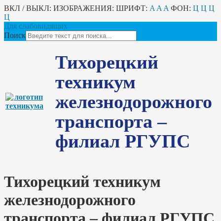
ВКЛ / ВЫКЛ:
ИЗОБРАЖЕНИЯ:
ШРИФТ:
A
A
A
ФОН:
Ц
Ц
Ц
Ц
Для слабовидящих
Поиск
Тихорецкий
техникум
железнодорожного
транспорта –
филиал РГУПС
Тихорецкий техникум
железнодорожного
транспорта – филиал РГУПС