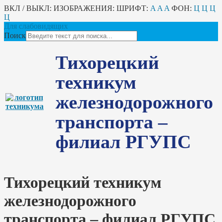
ВКЛ / ВЫКЛ:
ИЗОБРАЖЕНИЯ:
ШРИФТ:
A
A
A
ФОН:
Ц
Ц
Ц
Ц
Для слабовидящих
Поиск
Тихорецкий
техникум
железнодорожного
транспорта –
филиал РГУПС
Тихорецкий техникум
железнодорожного
транспорта – филиал РГУПС