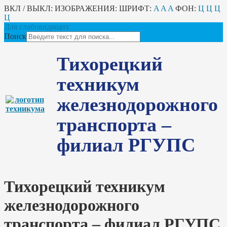
ВКЛ / ВЫКЛ:
ИЗОБРАЖЕНИЯ:
ШРИФТ:
A
A
A
ФОН:
Ц
Ц
Ц
Ц
Для слабовидящих
Поиск
Тихорецкий
техникум
железнодорожного
транспорта –
филиал РГУПС
Тихорецкий техникум
железнодорожного
транспорта – филиал РГУПС