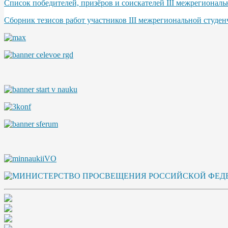
Список победителей, призёров и соискателей III межрегионал
Сборник тезисов работ участников III межрегиональной студе