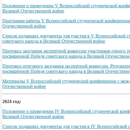
Положение о проведении V Всероссийской студенческой конфер
Великой Отечественной войне
Программа работы V Всероссийской студенческой конференции 
Отечественной войне
Список подавших документы для участия в V Всероссийской с
советского народа в Великой Отечественной войне
Протокол заседания экспертной комиссии участников очного э
посвященной Победе советского народа в Великой Отечественно
Протокол итогового заседания экспертной комиссии. Результа
посвящѐнной Победе советского народа в Великой Отечественно
Материалы V Всероссийской студенческой конференции с межд
Отечественной войне
2024 год:
Положение о проведении IV Всероссийской студенческой конфе
Великой Отечественной войне
Список подавших документы для участия в IV Всероссийской 