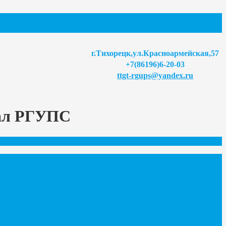
г.Тихорецк,ул.Красноармейская,57
+7(86196)6-20-03
ttgt-rgups@yandex.ru
иал РГУПС