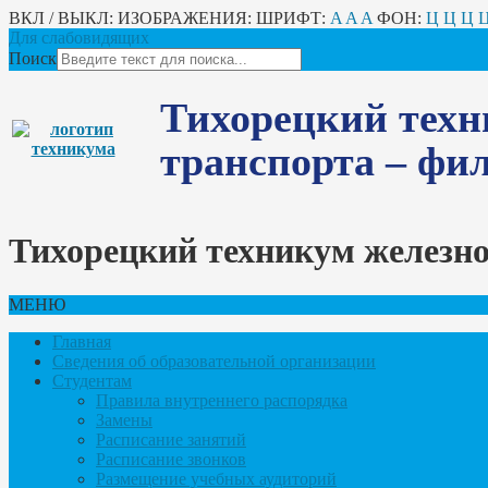
ВКЛ / ВЫКЛ:
ИЗОБРАЖЕНИЯ:
ШРИФТ:
A
A
A
ФОН:
Ц
Ц
Ц
Для слабовидящих
Поиск
Тихорецкий техн
транспорта – ф
Тихорецкий техникум железн
МЕНЮ
Главная
Сведения об образовательной организации
Студентам
Правила внутреннего распорядка
Замены
Расписание занятий
Расписание звонков
Размещение учебных аудиторий