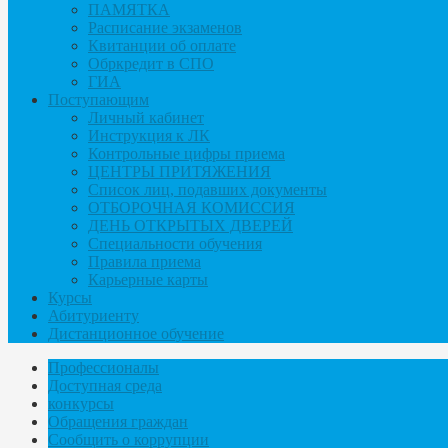
ПАМЯТКА
Расписание экзаменов
Квитанции об оплате
Обркредит в СПО
ГИА
Поступающим
Личный кабинет
Инструкция к ЛК
Контрольные цифры приема
ЦЕНТРЫ ПРИТЯЖЕНИЯ
Список лиц, подавших документы
ОТБОРОЧНАЯ КОМИССИЯ
ДЕНЬ ОТКРЫТЫХ ДВЕРЕЙ
Специальности обучения
Правила приема
Карьерные карты
Курсы
Абитуриенту
Дистанционное обучение
Профессионалы
Доступная среда
конкурсы
Обращения граждан
Сообщить о коррупции