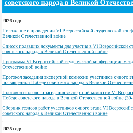
советского народа в Великой Отечеств
2026 год:
Положение о проведении VI Всероссийской студенческой конфе
Великой Отечественной войне
Список подавших документы для участия в VI Всеросийской с
советского народа в Великой Отечественной войне
Программа VІ Всероссийской студенческой конференциис межд
Отечественной войне
Протокол заседания экспертной комиссии участников очного э
посвященной Победе советского народа в Великой Отечественно
Протокол итогового заседания экспертной комиссии VI Всерос
Победе советского народа в Великой Отечественной войне (30-3
Сборник тезисов работ участников очного этапа VІ Всероссий
советского народа в Великой Отечественной войне
2025 год: