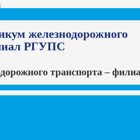
Ц
икум железнодорожного
илиал РГУПС
одорожного транспорта – фил