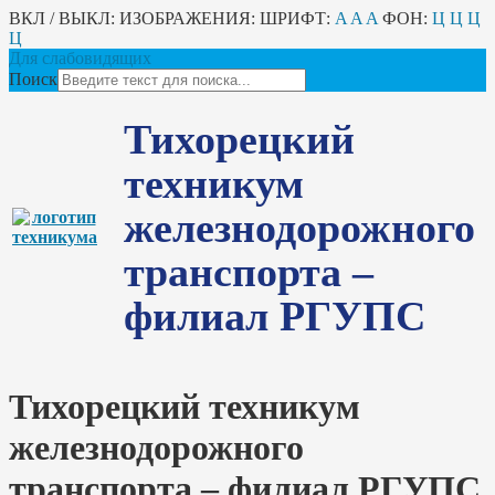
ВКЛ / ВЫКЛ:
ИЗОБРАЖЕНИЯ:
ШРИФТ:
A
A
A
ФОН:
Ц
Ц
Ц
Ц
Для слабовидящих
Поиск
Тихорецкий
техникум
железнодорожного
транспорта –
филиал РГУПС
Тихорецкий техникум
железнодорожного
транспорта – филиал РГУПС