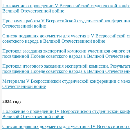
Положение о проведении V Всероссийской студенческой конфер
Великой Отечественной войне
Программа работы V Всероссийской студенческой конференции 
Отечественной войне
Список подавших документы для участия в V Всероссийской с
советского народа в Великой Отечественной войне
Протокол заседания экспертной комиссии участников очного э
посвященной Победе советского народа в Великой Отечественно
Протокол итогового заседания экспертной комиссии. Результа
посвящѐнной Победе советского народа в Великой Отечественно
Материалы V Всероссийской студенческой конференции с межд
Отечественной войне
2024 год:
Положение о проведении IV Всероссийской студенческой конфе
Великой Отечественной войне
Список подавших документы для участия в IV Всероссийской 