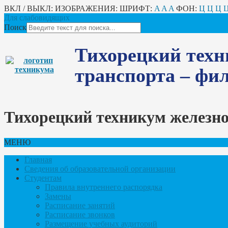
ВКЛ / ВЫКЛ:
ИЗОБРАЖЕНИЯ:
ШРИФТ:
A
A
A
ФОН:
Ц
Ц
Ц
Для слабовидящих
Поиск
Тихорецкий техн
транспорта – ф
Тихорецкий техникум железн
МЕНЮ
Главная
Сведения об образовательной организации
Студентам
Правила внутреннего распорядка
Замены
Расписание занятий
Расписание звонков
Размещение учебных аудиторий