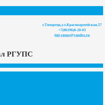
г.Тихорецк,ул.Красноармейская,57
+7(86196)6-20-03
ttgt-rgups@yandex.ru
иал РГУПС