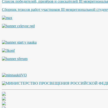
Список победителей, призёров и соискателей III межрегионал
Сборник тезисов работ участников III межрегиональной студе