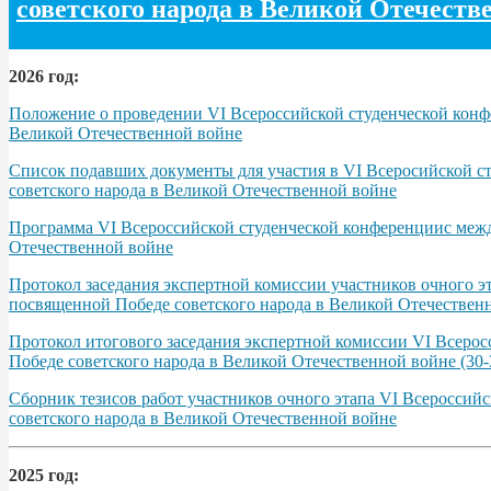
советского народа в Великой Отечеств
2026 год:
Положение о проведении VI Всероссийской студенческой конфе
Великой Отечественной войне
Список подавших документы для участия в VI Всеросийской с
советского народа в Великой Отечественной войне
Программа VІ Всероссийской студенческой конференциис межд
Отечественной войне
Протокол заседания экспертной комиссии участников очного э
посвященной Победе советского народа в Великой Отечественно
Протокол итогового заседания экспертной комиссии VI Всерос
Победе советского народа в Великой Отечественной войне (30-3
Сборник тезисов работ участников очного этапа VІ Всероссий
советского народа в Великой Отечественной войне
2025 год: