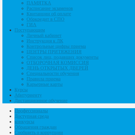
ПАМЯТКА
Расписание экзаменов
Квитанции об оплате
Обркредит в СПО
ГИА
Поступающим
Личный кабинет
Инструкция к ЛК
Контрольные цифры приема
ЦЕНТРЫ ПРИТЯЖЕНИЯ
Список лиц, подавших документы
ОТБОРОЧНАЯ КОМИССИЯ
ДЕНЬ ОТКРЫТЫХ ДВЕРЕЙ
Специальности обучения
Правила приема
Карьерные карты
Курсы
Абитуриенту
Дистанционное обучение
Профессионалы
Доступная среда
конкурсы
Обращения граждан
Сообщить о коррупции