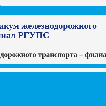
Ц
икум железнодорожного
илиал РГУПС
одорожного транспорта – фил