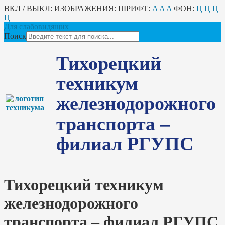
ВКЛ / ВЫКЛ:
ИЗОБРАЖЕНИЯ:
ШРИФТ:
A
A
A
ФОН:
Ц
Ц
Ц
Ц
Для слабовидящих
Поиск
Тихорецкий
техникум
железнодорожного
транспорта –
филиал РГУПС
Тихорецкий техникум
железнодорожного
транспорта – филиал РГУПС