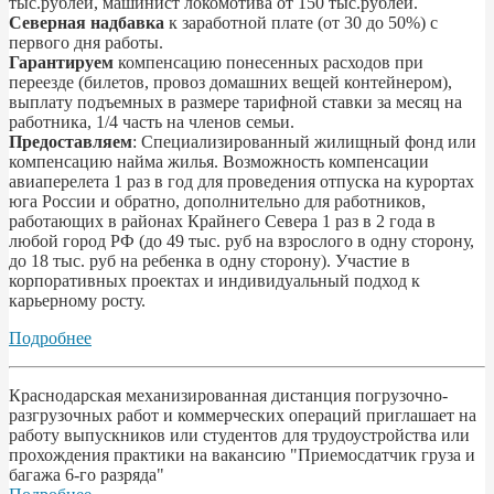
тыс.рублей, машинист локомотива от 150 тыс.рублей.
Северная надбавка
к заработной плате (от 30 до 50%) с
первого дня работы.
Гарантируем
компенсацию понесенных расходов при
переезде (билетов, провоз домашних вещей контейнером),
выплату подъемных в размере тарифной ставки за месяц на
работника, 1/4 часть на членов семьи.
Предоставляем
: Специализированный жилищный фонд или
компенсацию найма жилья. Возможность компенсации
авиаперелета 1 раз в год для проведения отпуска на курортах
юга России и обратно, дополнительно для работников,
работающих в районах Крайнего Севера 1 раз в 2 года в
любой город РФ (до 49 тыс. руб на взрослого в одну сторону,
до 18 тыс. руб на ребенка в одну сторону). Участие в
корпоративных проектах и индивидуальный подход к
карьерному росту.
Подробнее
Краснодарская механизированная дистанция погрузочно-
разгрузочных работ и коммерческих операций приглашает на
работу выпускников или студентов для трудоустройства или
прохождения практики на вакансию "Приемосдатчик груза и
багажа 6-го разряда"