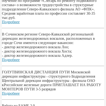
обучение по программе «Слесарь по ремонту подвижного
состава» о возможности трудоустройства в структурные
подразделения Северо-Кавказского филиала АО «ФПК».
Средняя заработная плата по профессии составляет 30-35
тыс.руб.
Подробнее
В Сочинском регионе Северо-Кавказской региональной
дирекции железнодорожных вокзалов, расположенных в
городе Сочи имеются следующие вакансии:
- диктор железнодорожного вокзала Лоо;
- диктор железнодорожного вокзала Хоста;
- диктор железнодорожного вокзала Адлер.
Подробнее
ГОЛУТВИНСКАЯ ДИСТАНЦИЯ ПУТИ Московской
дирекции инфраструкryры - структурного llодразделения
Щентральной дирекции инфраструктуры - филиала ОАО
кРоссийские железные дороги ПРИГЛАШАЕТ НА РАБОТУ
МОНТЕРОВ ПУТИ 3-5 разрядов
Подробнее
Работа на БАМЕ 2.0