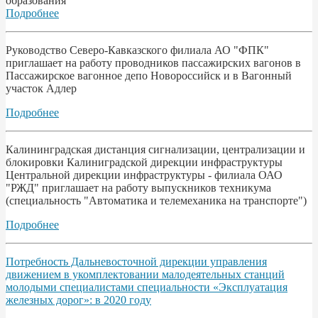
образования
Подробнее
Руководство Северо-Кавказского филиала АО "ФПК"
приглашает на работу проводников пассажирских вагонов в
Пассажирское вагонное депо Новороссийск и в Вагонный
участок Адлер
Подробнее
Калининградская дистанция сигнализации, централизации и
блокировки Калиниградской дирекции инфраструктуры
Центральной дирекции инфраструктуры - филиала ОАО
"РЖД" приглашает на работу выпускников техникума
(специальность "Автоматика и телемеханика на транспорте")
Подробнее
Потребность Дальневосточной дирекции управления
движением в укомплектовании малодеятельных станций
молодыми специалистами специальности «Эксплуатация
железных дорог»: в 2020 году