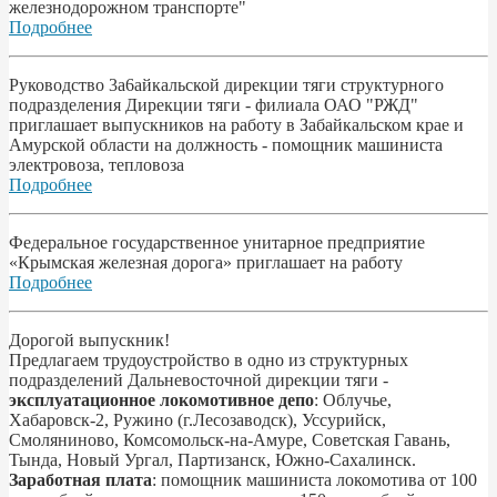
железнодорожном транспорте"
Подробнее
Pyководство 3a6aйкальской дирекции тяги структурного
подразделения Дирекции тяги - филиала ОАО "РЖД"
приглашает выпускников на работу в Забайкальском крае и
Амурской области на должность - помощник машиниста
электровоза, тепловоза
Подробнее
Федеральное государственное унитарное предприятие
«Крымская железная дорога» приглашает на работу
Подробнее
Дорогой выпускник!
Предлагаем трудоустройство в одно из структурных
подразделений Дальневосточной дирекции тяги -
эксплуатационное локомотивное депо
: Облучье,
Хабаровск-2, Ружино (г.Лесозаводск), Уссурийск,
Смоляниново, Комсомольск-на-Амуре, Советская Гавань,
Тында, Новый Ургал, Партизанск, Южно-Сахалинск.
Заработная плата
: помощник машиниста локомотива от 100