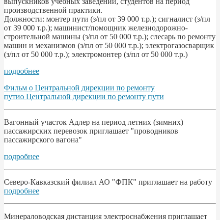
выпускников учебных заведений, студентов на период
производственной практики.
Должности: монтер пути (з/пл от 39 000 т.р.); сигналист (з/пл
от 39 000 т.р.); машинист/помощник железнодорожно-
строительной машины (з/пл от 50 000 т.р.); слесарь по ремонту
машин и механизмов (з/пл от 50 000 т.р.); электрогазосварщик
(з/пл от 50 000 т.р.); электромонтер (з/пл от 50 000 т.р.)
подробнее
Фильм о Центральной дирекции по ремонту
путио Центральной дирекции по ремонту пути
Вагонный участок Адлер на период летних (зимних)
пассажирских перевозок приглашает "проводников
пассажирского вагона"
подробнее
Северо-Кавказский филиал АО "ФПК" приглашает на работу
подробнее
Минераловодская дистанция электроснабжения приглашает