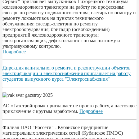
Сервис" приглашает выпускников Тихорецкого техникума
железнодорожного транспорта на работу по профессиям:
слесарь по ремонту подвижного состава; слесарь по осмотру и
ремонту локомотивов на пунктах технического
обслуживания; слесарь-электрик по ремонту
электрооборудования; бригадир (освобожденный)
предприятий железнодорожного транспорта;
электрогазосварщик; дефектоскопист по магнитному и
ультразвуковому контролю.
Подробнее
Дирекция капитального ремонта и реконструкции объектов
электрификации и электроснабжения приглашает на работу
студентов выпускного курса "Электроснабжения"
АО «Газстройпром» приглашает не просто работу, а настоящее
приключение с крутым заработком.
Подробнее
Филиал ПАО "Россети" - Кубанское предприятие
магистральных электрических сетей (Кубанское ПМЭС)
приглашает на практику и трудоустройство молодых