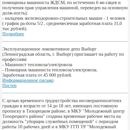
помощника машиниста ЖДСМ, по истечению 6 ме-сяцев и
получения прав управления машиной, переведен на основную
долж-ность);
- наладчик железнодорожно-строительных машин - 1 человек
( график ра-боты 5/2 , среднемесячная заработная плата 31,0
тыс.рублей).
Подробнее
Эксплуатационное локомотивное депо Выборг
(Ленинградская область, г. Выборг) приглашает на работу по
профессиям:
- Машинист тепловоза/электровоза
- Помощник машиниста тепловоза/электровоза.
Заработная плата от 45 000 рублей.
Информационное письмо
Постер
С целью временного трудоустройства несовершеннолетних
граждан в возрасте от 14 до 18 лет, имеющих постоянную
прописку в Тихорецком районе, в МКУ "Молодежный центр
Тихорецкого района" созданы временные рабочие места на
должность "уборщик служебных помещений" с периодом
работы 10 рабочих дней и в МКУ ГГП ТР "Молодежный